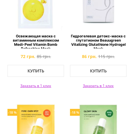
Освежающая маска с
Гидрогелевая детокс-маска с
витаминным комплексом
глутатионом Beauugreen
Medi-Peel Vitamin Bomb
Vitalizing Glutathione Hydrogel
Refreshing Mask
Mask
72 грн.
85 грн.
86 грн.
115 грн.
КУПИТЬ
КУПИТЬ
Заказать в 1 клик
Заказать в 1 клик
-18 %
-18 %