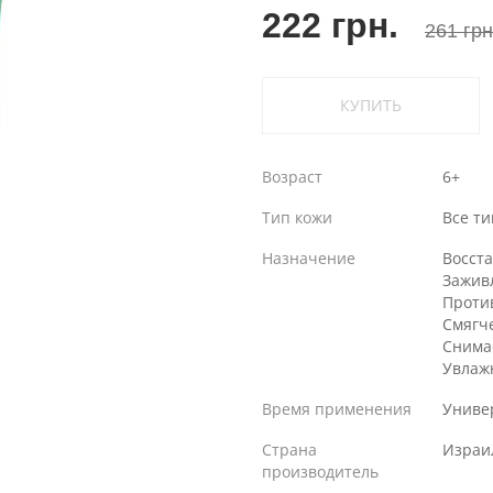
222 грн.
261 грн
КУПИТЬ
Возраст
6+
Тип кожи
Все т
Назначение
Восст
Зажив
Проти
Смягч
Снима
Увлаж
Время применения
Униве
Страна
Израи
производитель