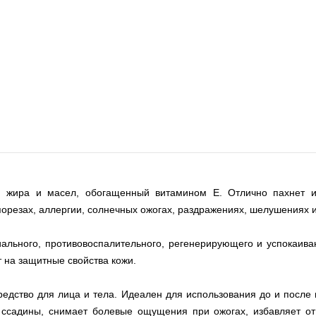
я жира и масел, обогащенный витамином E. Отлично пахнет и 
порезах, аллергии, солнечных ожогах, раздражениях, шелушениях и
иального, противовоспалительного, регенерирующего и успокаив
 на защитные свойства кожи.
редство для лица и тела. Идеален для использования до и посл
ссадины, снимает болевые ощущения при ожогах, избавляет от 