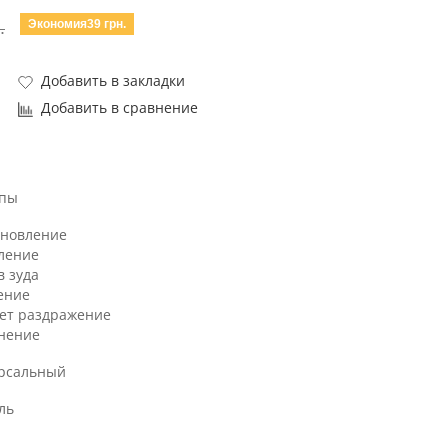
Экономия39 грн.
.
Добавить в закладки
Добавить в сравнение
ипы
ановление
ление
в зуда
ение
ет раздражение
нение
рсальный
ль