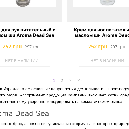
 для рук питательный с
Крем для ног питатель
лом ши Aroma Dead Sea
маслом ши Aroma Dead
Butter Nourishing Hand &
252 грн.
252 грн.
Nail Cream
297 грн.
297 грн.
НЕТ В НАЛИЧИИ
НЕТ В НАЛИЧИИ
1
2
>
>>
в Израиле, а ее основные направления деятельности – производс
го Моря. Ассортимент продукции компании включает сотни сред
позволяет ему уверенно конкурировать на косметическом рынке.
oma Dead Sea
ьского бренда являются уникальные формулы, в которых природ