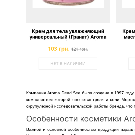
Крем для тела увлажняющий
Крем
универсальный (Гранат) Aroma
мас
Dead Sea Multiuse Moisturizer
Shea 
103 грн.
Cream Pomegranate
121 грн.
НЕТ В НАЛИЧИИ
Компания Aroma Dead Sea была создана в 1997 году 
компонентом которой являются грязи и соли Мертво
скрупулезной исследовательской работы бренда, что 
Особенности косметики Ar
Важной и основной особенностью продукции израил