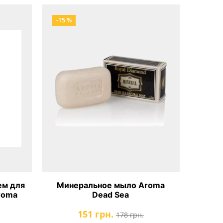
-15 %
ем для
Минеральное мыло Aroma
roma
Dead Sea
ntial
151 грн.
eam
178 грн.