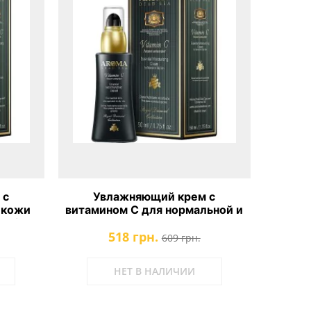
 с
Увлажняющий крем с
 кожи
витамином С для нормальной и
amin C
жирной кожи лица Aroma Dead
518 грн.
Cream
Sea Essential Moisturizing
609 грн.
Cream
НЕТ В НАЛИЧИИ