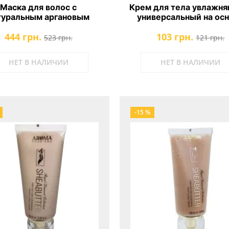
Маска для волос с
Крем для тела увлажн
туральным аргановым
универсальный на ос
аслом и минералами
оливкового масла Arom
444 грн.
103 грн.
вого моря Aroma Dead
Sea Multiuse Moisturize
523 грн.
121 грн.
ud & Argan Oil Hair Mask
Olive Oil
НЕТ В НАЛИЧИИ
НЕТ В НАЛИЧИИ
-15 %