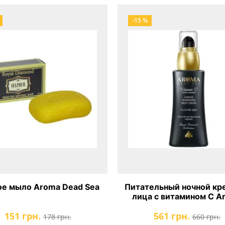
-15 %
е мыло Aroma Dead Sea
Питательный ночной кр
лица с витамином C A
Dead Sea Vitamin C Esse
151 грн.
561 грн.
Nourishing Night Cr
178 грн.
660 грн.