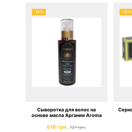
-15 %
-15 %
Сыворотка для волос на
Серно
основе масла Аргании Aroma
Dead Sea
618 грн.
727 грн.