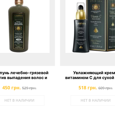
унь лечебно-грязевой
Увлажняющий крем
тив выпадения волос и
витамином С для сухой
рхоти Aroma Dead Sea
лица Aroma Dead Sea Vit
450 грн.
518 грн.
Essential Moisturizing 
529 грн.
609 грн.
НЕТ В НАЛИЧИИ
НЕТ В НАЛИЧИИ