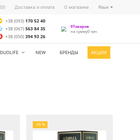
(0)
Доставка и оплата
О магазине
Язык
+38 (093)
170 52 40
0Товаров
+38 (067)
563 84 35
на сумму0 грн.
+38 (050)
394 93 26
DUOLIFE
NEW
БРЕНДЫ
АКЦИИ
-15 %