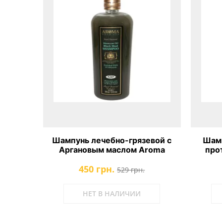
Шампунь лечебно-грязевой с
Шамп
Аргановым маслом Aroma
про
Dead Sea
пе
450 грн.
529 грн.
НЕТ В НАЛИЧИИ