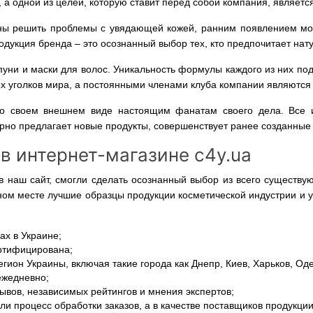
 а одной из целей, которую ставит перед собой компания, являет
бны решить проблемы с увядающей кожей, ранним появлением мор
одукция бренда – это осознанный выбор тех, кто предпочитает нат
пуни и маски для волос. Уникальность формулы каждого из них п
ех уголков мира, а постоянными членами клуба компании являются 
 о своем внешнем виде настоящим фанатам своего дела. Все и
рно предлагает новые продукты, совершенствует ранее созданные 
в интернет-магазине c4y.ua
в наш сайт, смогли сделать осознанный выбор из всего существ
ном месте лучшие образцы продукции косметической индустрии и у
ах в Украине;
ертифицирована;
гион Украины, включая такие города как Днепр, Киев, Харьков, Оде
ежедневно;
вов, независимых рейтингов и мнения экспертов;
ли процесс обработки заказов, а в качестве поставщиков продукц