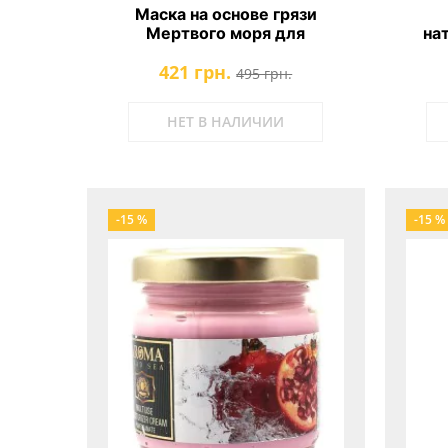
Маска на основе грязи
Мертвого моря для
на
чувствительной и проблемной
м
421 грн.
кожи лица с витамином С, А, Е
Мерт
495 грн.
Aroma Dead Sea Vitamin C
Sea M
Essential Facial Mud Mask
НЕТ В НАЛИЧИИ
-15 %
-15 %