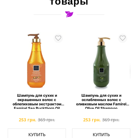
товары
с
Шампунь для сухих и
Шампунь для сухих и
окрашенных волос с
ослабленных волос с
облепиховым экстрактом
оливковым маслом Famirel
Famirel Sea Buckthorn Oil
Olive Oil Shampoo
Shampoo
253 грн.
369 грн.
253 грн.
369 грн.
КУПИТЬ
КУПИТЬ