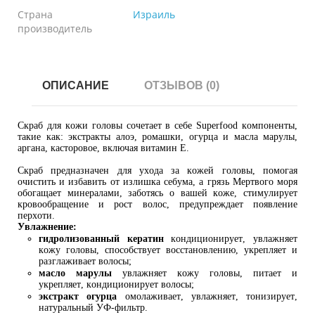
Страна
Израиль
производитель
ОПИСАНИЕ
ОТЗЫВОВ (0)
Скраб для кожи головы сочетает в себе Superfood компоненты,
такие как: экстракты алоэ, ромашки, огурца и масла марулы,
аргана, касторовое, включая витамин Е.
Скраб предназначен для ухода за кожей головы, помогая
очистить и избавить от излишка себума, а грязь Мертвого моря
обогащает минералами, заботясь о вашей коже, стимулирует
кровообращение и рост волос, предупреждает появление
перхоти.
Увлажнение:
гидролизованный кератин
кондиционирует, увлажняет
кожу головы, способствует восстановлению, укрепляет и
разглаживает волосы;
масло марулы
увлажняет кожу головы, питает и
укрепляет, кондиционирует волосы;
экстракт огурца
омолаживает, увлажняет, тонизирует,
натуральный УФ-фильтр.