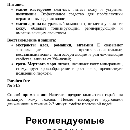
Питание:
масло касторовое
смягчает, питает кожу и устраняет
шелушение. Эффективное средство для профилактики
перхоти и выпадения волос;
масло аргана
натуральный компонент, питает и увлажняет
кожу, обладает тонизирующим, регенерирующим и
омолаживающим свойством.
Восстановление и защита:
экстракты алоэ, ромашки, витамин Е
оказывают
заживляющие, противовоспалительные,
восстанавливающие, влагосберегающие и разглаживающие
свойства, защита от УФ-лучей;
грязь Мертвого моря
питает, насыщает кожу минералами,
стимулирует кровообращение и рост волос, препятствует
появлению перхоти.
Paraben free
No SLS
Способ применения:
Нанесите щедрое количество скраба на
влажную кожу головы. Нежно массируйте круговыми
движениями в течение 2-3 минут, смойте проточной водой.
Рекомендуемые