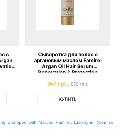
ос с
Сыворотка для волос с
Шампун
Argan
аргановым маслом Famirel
аргана
vation
Argan Oil Hair Serum
Oil R
Renovation & Protection
367 грн.
579 грн.
КУПИТЬ
ing Shampoo with Marula
,
Famirel
,
Шампуни
,
Уход за