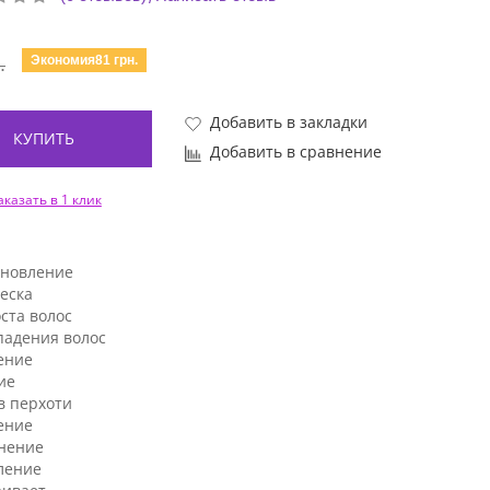
Экономия81 грн.
.
Добавить в закладки
КУПИТЬ
Добавить в сравнение
аказать в 1 клик
ановление
еска
ста волос
падения волос
ение
ие
в перхоти
ение
нение
ление