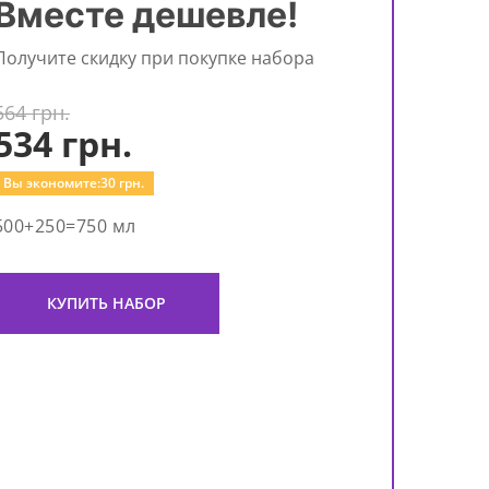
Вместе дешевле!
Получите скидку при покупке набора
564 грн.
534
грн.
Вы экономите:
30
грн.
500+250=750 мл
КУПИТЬ НАБОР
Ша
гол
Роз
Hygi
with