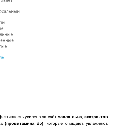
аивает
рсальный
ипы
ые
льные
енные
тые
ль
фективность усилена за счёт
масла льна
,
экстрактов
ла (провитамина B5)
, которые очищают, увлажняют,