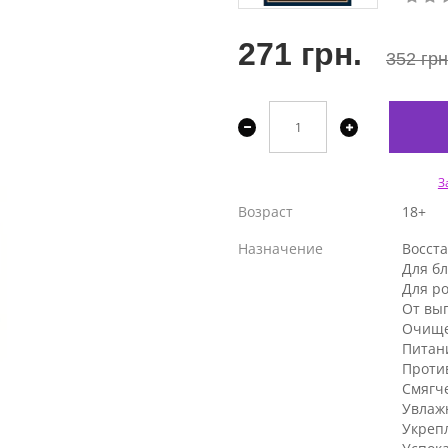
271 грн.
352 грн
З
Возраст
18+
Назначение
Восст
Для бл
Для ро
От вы
Очищ
Питан
Проти
Смягч
Увлаж
Укреп