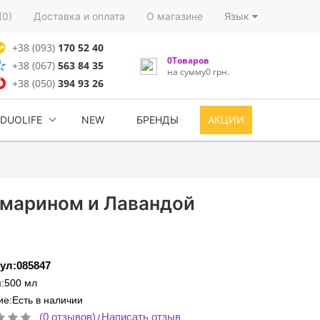
(0)
Доставка и оплата
О магазине
Язык
+38 (093)
170 52 40
0Товаров
+38 (067)
563 84 35
на сумму0 грн.
+38 (050)
394 93 26
DUOLIFE
NEW
БРЕНДЫ
АКЦИИ
змарином и Лавандой
ул:085847
:500 мл
е:Есть в наличии
(0 отзывов)
Написать отзыв
/