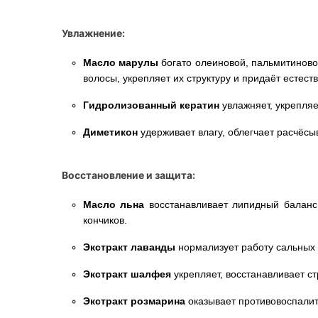
Увлажнение:
Масло марулы
богато олеиновой, пальмитиновой
волосы, укрепляет их структуру и придаёт естест
Гидролизованный кератин
увлажняет, укрепляе
Диметикон
удерживает влагу, облегчает расчёсы
Восстановление и защита:
Масло льна
восстанавливает липидный баланс 
кончиков.
Экстракт лаванды
нормализует работу сальных 
Экстракт шалфея
укрепляет, восстанавливает ст
Экстракт розмарина
оказывает противовоспалит