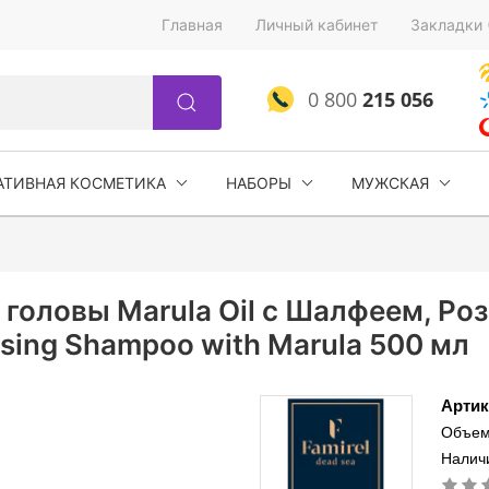
Главная
Личный кабинет
Закладки 
0 800
215 056
АТИВНАЯ КОСМЕТИКА
НАБОРЫ
МУЖСКАЯ
оловы Marula Oil c Шалфеем, Ро
ansing Shampoo with Marula 500 мл
Артик
Объем
Наличи