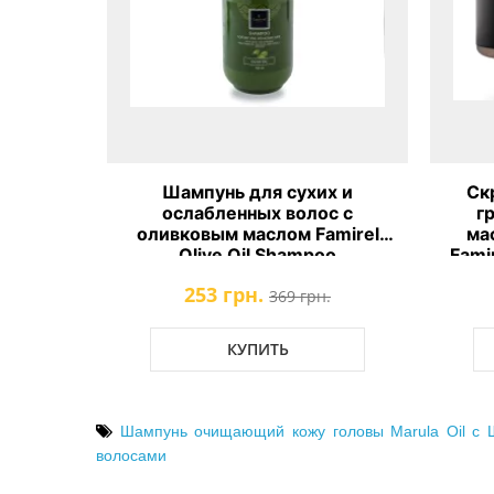
х и
Шампунь для сухих и
Ск
с с
ослабленных волос с
г
актом
оливковым маслом Famirel
ма
rn Oil
Olive Oil Shampoo
Fami
253 грн.
.
369 грн.
КУПИТЬ
Шампунь очищающий кожу головы Marula Oil c
волосами