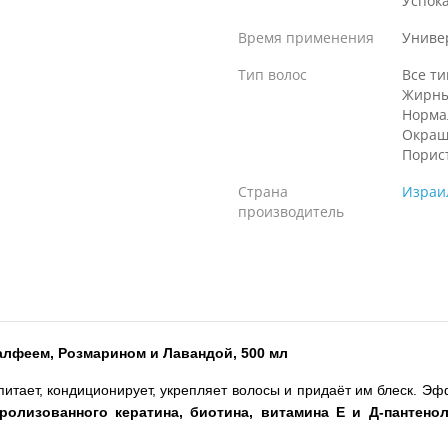
Успок
Время применения
Униве
Тип волос
Все т
Жирн
Норма
Окраш
Порис
Страна
Израи
производитель
лфеем, Розмарином и Лавандой, 500 мл
питает, кондиционирует, укрепляет волосы и придаёт им блеск. Эф
ролизованного кератина, биотина, витамина Е и Д-пантено