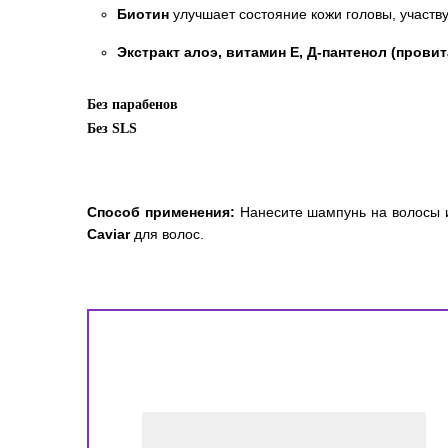
Биотин
улучшает состояние кожи головы, участву
Экстракт алоэ, витамин Е, Д-пантенол (прови
Без парабенов
Без SLS
Способ применения:
Нанесите шампунь на волосы и
Caviar
для волос.