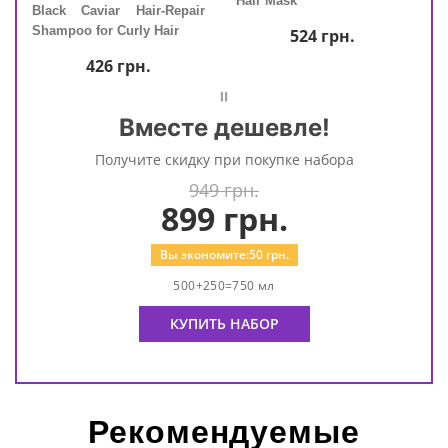
n &
Hair Mask
Black Caviar Hair-Repair
Blac
Shampoo for Curly Hair
Sham
524
грн.
426
грн.
=
Вместе дешевле!
Получите скидку при покупке набора
949 грн.
899
грн.
Вы экономите:
50
грн.
500+250=750 мл
КУПИТЬ НАБОР
Рекомендуемые