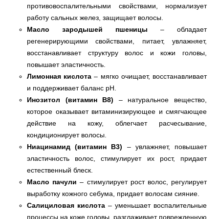
противовоспалительными свойствами, нормализует
работу сальных желез, защищает волосы.
Масло зародышей пшеницы
– обладает
регенерирующими свойствами, питает, увлажняет,
восстанавливает структуру волос и кожи головы,
повышает эластичность.
Лимонная кислота
– мягко очищает, восстанавливает
и поддерживает баланс pH.
Инозитол (витамин В8)
– натуральное вещество,
которое оказывает витаминизирующее и смягчающее
действие на кожу, облегчает расчесывание,
кондиционирует волосы.
Ниацинамид (витамин В3)
– увлажняет, повышает
эластичность волос, стимулирует их рост, придает
естественный блеск.
Масло пачули
– стимулирует рост волос, регулирует
выработку кожного себума, придает волосам сияние.
Салициловая кислота
– уменьшает воспалительные
процессы на коже головы, разглаживает поврежденную