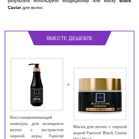
результата используйте кондиционер или маску
Black
Caviar
для волос.
ВМЕСТЕ ДЕШЕВЛЕ
+
Восстанавливающий
Восс
с с
шампунь для вьющихся
шам
лом
Маска для волос с черной
волос с экстрактом
вол
Hair
икрой Famirel Black Caviar
черной икры Famirel
чер