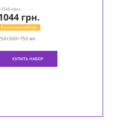
1104 грн.
1044
грн.
Вы экономите:
60
грн.
250+500=750 мл
КУПИТЬ НАБОР
Мас
Fami