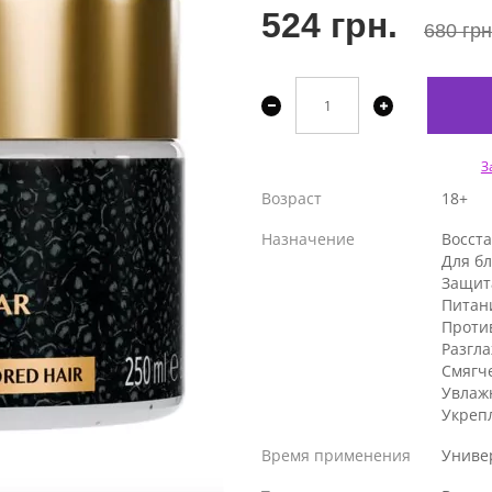
524 грн.
680 грн
З
Возраст
18+
Назначение
Восст
Для бл
Защит
Питан
Проти
Разгл
Смягч
Увлаж
Укреп
Время применения
Униве