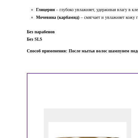
Глицерин
– глубоко увлажняет, удерживая влагу в кле
Мочевина (карбамид)
– смягчает и увлажняет кожу 
Без парабенов
Без SLS
Способ применения: После мытья волос шампунем подсу
!
ора