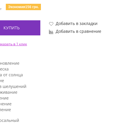
Экономия156 грн.
.
Добавить в закладки
КУПИТЬ
Добавить в сравнение
аказать в 1 клик
ановление
еска
а от солнца
ие
в шелушений
аживание
ение
нение
ление
рсальный