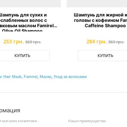
Шампунь для сухих и
Шампунь для жирной 
ослабленных волос с
головы с кофеином Fam
вковым маслом Famirel
Caffeine Shampoo
Olive Oil Shampoo
253 грн.
284 грн.
369 грн.
369 грн.
КУПИТЬ
КУПИТЬ
ar Hair Mask
,
Famirel
,
Маски
,
Уход за волосами
рмация
т-магазин косметики
Наши преимущества