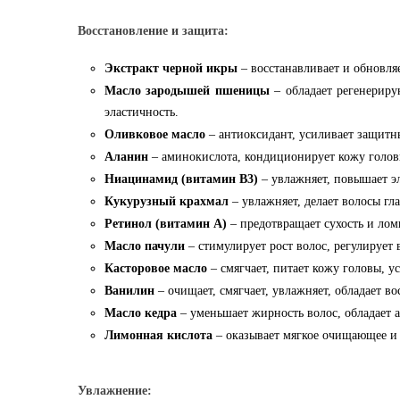
Восстановление и защита:
Экстракт черной икры
– восстанавливает и обновля
Масло зародышей пшеницы
– обладает регенериру
эластичность.
Оливковое масло
– антиоксидант, усиливает защитн
Аланин
– аминокислота, кондиционирует кожу голов
Ниацинамид (витамин В3)
– увлажняет, повышает эл
Кукурузный крахмал
– увлажняет, делает волосы г
Ретинол (витамин А)
– предотвращает сухость и ломк
Масло пачули
– стимулирует рост волос, регулирует 
Касторовое масло
– смягчает, питает кожу головы, 
Ванилин
– очищает, смягчает, увлажняет, обладает в
Масло кедра
– уменьшает жирность волос, обладает 
Лимонная кислота
– оказывает мягкое очищающее и 
Увлажнение: