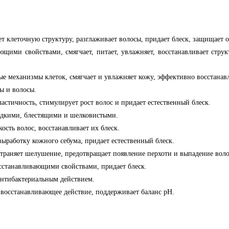
ет клеточную структуру, разглаживает волосы, придает блеск, защищает 
ющими свойствами, смягчает, питает, увлажняет, восстанавливает стр
ые механизмы клеток, смягчает и увлажняет кожу, эффективно восстанав
ы и волосы.
астичность, стимулирует рост волос и придает естественный блеск.
ладкими, блестящими и шелковистыми.
ость волос, восстанавливает их блеск.
выработку кожного себума, придает естественный блеск.
устраняет шелушение, предотвращает появление перхоти и выпадение воло
осстанавливающими свойствами, придает блеск.
антибактериальным действием.
восстанавливающее действие, поддерживает баланс pH.