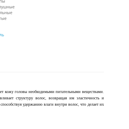
ипы
лушные
льные
тые
ль
ет кожу головы необходимыми питательными веществами.
авливает структуру волос, возвращая им эластичность и
способствуя удержанию влаги внутри волос, что делает их