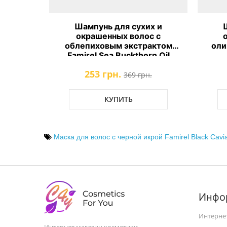
типов
Шампунь для сухих и
адамии
окрашенных волос с
 Oil
облепиховым экстрактом
оли
Famirel Sea Buckthorn Oil
Shampoo
253 грн.
.
369 грн.
КУПИТЬ
Маска для волос с черной икрой Famirel Black Cavi
Инфо
Интерне
Интернет магазин косметики