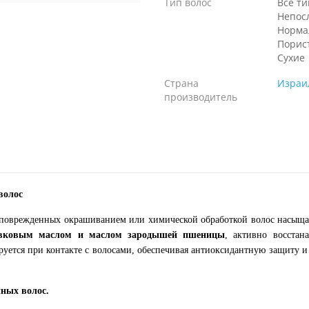
Тип волос
Все т
Непос
Норма
Порис
Сухие
Страна
Израи
производитель
волос
поврежденных окрашиванием или химической обработкой волос насыща
ивковым маслом и маслом зародышей пшеницы
, активно восстан
уется при контакте с волосами, обеспечивая антиоксидантную защиту и 
нных волос.