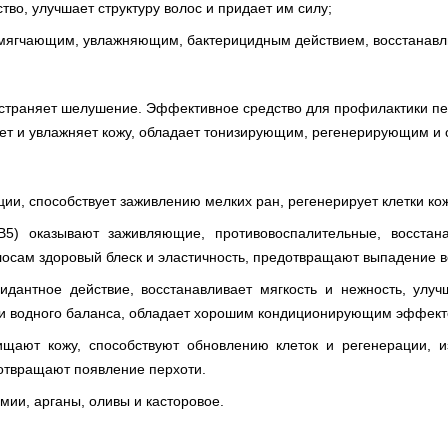
о, улучшает структуру волос и придает им силу;
смягчающим, увлажняющим, бактерицидным действием, восстанавли
 устраняет шелушение. Эффективное средство для профилактики пе
ает и увлажняет кожу, обладает тонизирующим, регенерирующим и
ии, способствует заживлению мелких ран, регенерирует клетки ко
 В5) оказывают заживляющие, противовоспалительные, восста
лосам здоровый блеск и эластичность, предотвращают выпадение в
антное действие, восстанавливает мягкость и нежность, улуч
ии водного баланса, обладает хорошим кондиционирующим эффект
щают кожу, способствуют обновлению клеток и регенерации, из
дотвращают появление перхоти.
мии, арганы, оливы и касторовое.