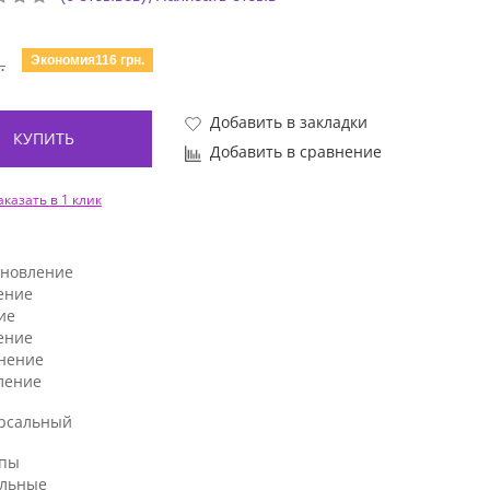
Экономия116 грн.
.
Добавить в закладки
КУПИТЬ
Добавить в сравнение
аказать в 1 клик
ановление
ение
ие
ение
нение
ление
рсальный
ипы
льные