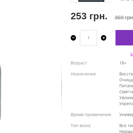
253 грн.
369 грн
З
Возраст
18+
Назначение
Восст
Очищ
Питан
Смягч
Увлаж
Укреп
Время применения
Униве
Тип волос
Все т
Норма