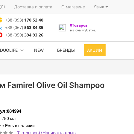
(0)
Доставка и оплата
О магазине
Язык
+38 (093)
170 52 40
0Товаров
+38 (067)
563 84 35
на сумму0 грн.
+38 (050)
394 93 26
DUOLIFE
NEW
БРЕНДЫ
АКЦИИ
Famirel Olive Oil Shampoo
ул:084994
:750 мл
е:Есть в наличии
(0 отзывов)
Написать отзыв
/