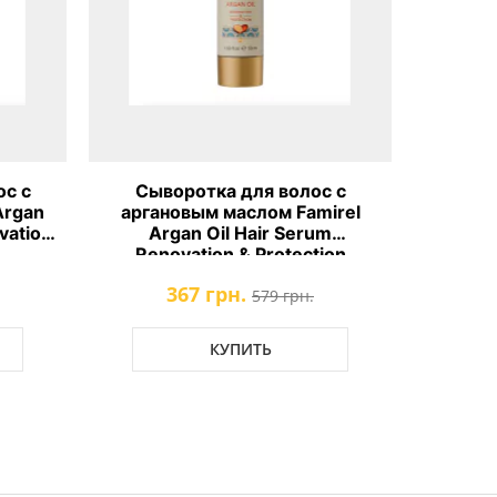
отка для волос с
Кондиционер для волос с
вым маслом Famirel
экстрактом черной икры
n Oil Hair Serum
Famirel Black Caviar Hair-Rep
ation & Protection
Conditioner
7 грн.
580 грн.
579 грн.
КУПИТЬ
КУПИТЬ