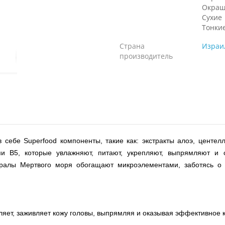
Окраш
Сухие
Тонки
Страна
Израи
производитель
 себе Superfood компоненты, такие как: экстракты алоэ, центел
ми B5, которые увлажняют, питают, укрепляют, выпрямляют и 
ралы Мертвого моря обогащают микроэлементами, заботясь о 
пляет, заживляет кожу головы, выпрямляя и оказывая эффективное