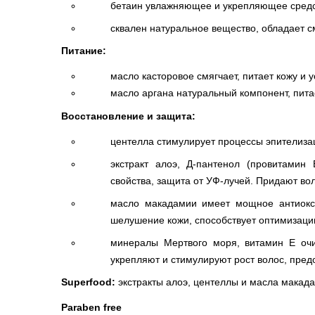
бетаин увлажняющее и укрепляющее средств
сквален натуральное вещество, обладает 
Питание:
масло касторовое смягчает, питает кожу и
масло аргана натуральный компонент, пит
Восстановление и защита:
центелла стимулирует процессы эпителизац
экстракт алоэ, Д-пантенол (провитамин
свойства, защита от УФ-лучей. Придают во
масло макадамии имеет мощное антиоксид
шелушение кожи, способствует оптимизац
минералы Мертвого моря, витамин Е очи
укрепляют и стимулируют рост волос, пре
Superfood:
экстракты алоэ, центеллы и масла макада
Paraben free