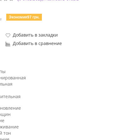
Экономия97 грн.
.
Добавить в закладки
Добавить в сравнение
ипы
нированная
льная
вительная
ановление
рщин
ие
аживание
й тон
ение