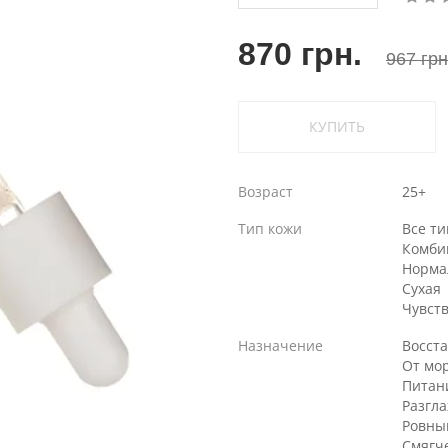
870 грн.
967 грн
КУПИТЬ
Возраст
25+
Тип кожи
Все т
Комби
Норма
Сухая
Чувст
Назначение
Восст
От мо
Питан
Разгл
Ровны
Смягч