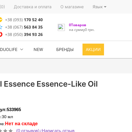
(0)
Доставка и оплата
О магазине
Язык
+38 (093)
170 52 40
0Товаров
+38 (067)
563 84 35
на сумму0 грн.
+38 (050)
394 93 26
DUOLIFE
NEW
БРЕНДЫ
АКЦИИ
 Essence Essence-Like Oil
ул:533965
:30 мл
Нет на складе
ие:
(0 отзывов)
Написать отзыв
/