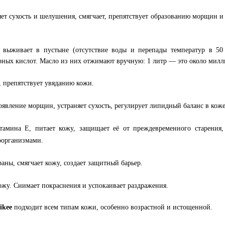
яет сухость и шелушения, смягчает, препятствует образованию морщин и 
 выживает в пустыне (отсутствие воды и перепады температур в 50
ых кислот. Масло из них отжимают вручную: 1 литр — это около миллио
, препятствует увяданию кожи.
явление морщин, устраняет сухость, регулирует липидный баланс в коже
мина Е, питает кожу, защищает её от преждевременного старения, 
оорганизмами.
аны, смягчает кожу, создает защитный барьер.
ожу. Снимает покраснения и успокаивает раздражения.
Likee
подходит всем типам кожи, особенно возрастной и истощенной.