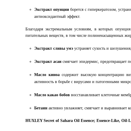
Экстракт опунции
борется с гиперкератозом, устран
антиоксидантный эффект.
Благодаря экстремальным условиям, в которых опунция
питательных веществ, в том числе полиненасыщенных жирн
Экстракт сливы умэ
устраняет сухость и шелушения
Экстракт асаи
смягчает эпидермис, предотвращает по
Масло киноа
содержит высокую концентрацию вита
активность в борьбе с вирусами и патогенными микр
Масло какао бобов
восстанавливает клеточные мембр
Бетаин
активно увлажняет, смягчает и выравнивает к
HUXLEY Secret of Sahara Oil Essence; Essence-Like, Oil-