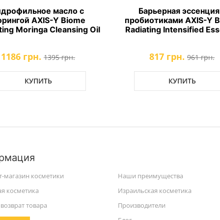
идрофильное масло с
Барьерная эссенция
рингой AXIS-Y Biome
пробиотиками AXIS-Y 
ting Moringa Cleansing Oil
Radiating Intensified Es
1186 грн.
817 грн.
1395 грн.
961 грн.
КУПИТЬ
КУПИТЬ
рмация
т-магазин косметики
Наши преимущества
ая косметика
Израильская косметика
возврат товара
Производители
Блог