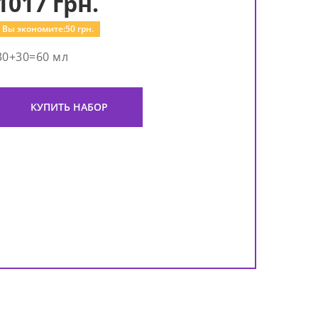
1017
грн.
Вы экономите:
50
грн.
30+30=60 мл
КУПИТЬ НАБОР
Эн
эссе
Oil 