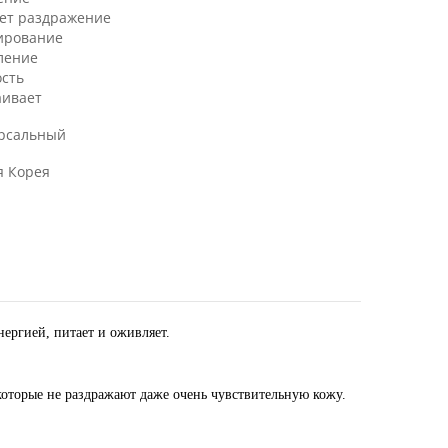
ет раздражение
ирование
ление
ость
аивает
рсальный
 Корея
нергией, питает и оживляет.
оторые не раздражают даже очень чувствительную кожу.