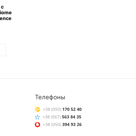
 с
Biome
sence
Телефоны
+38 (093)
170 52 40
+38 (067)
563 84 35
+38 (050)
394 93 26