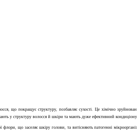
сся, що покращує структуру, позбавляє сухості. Це хімічно зруйнован
кають у структуру волосся й шкіри та мають дуже ефективний кондиціон
 флори, що заселяє шкіру голови, та витісняють патогенні мікрооргані