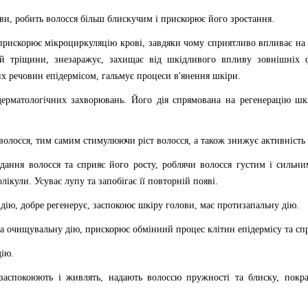
ви, робить волосся більш блискучим і прискорює його зростання.
 прискорює мікроциркуляцію крові, завдяки чому сприятливо впливає на
 тріщини, знезаражує, захищає від шкідливого впливу зовнішніх фа
х речовин епідермісом, гальмує процеси в'янення шкіри.
рматологічних захворювань. Його дія спрямована на регенерацію шкі
олосся, тим самим стимулюючи ріст волосся, а також знижує активність 
ання волосся та сприяє його росту, роблячи волосся густим і сильн
ікули. Усуває лупу та запобігає її повторній появі.
дію, добре регенерує, заспокоює шкіру голови, має протизапальну дію.
 очищувальну дію, прискорює обмінний процес клітин епідермісу та сп
дію.
аспокоюють і живлять, надають волоссю пружності та блиску, покра