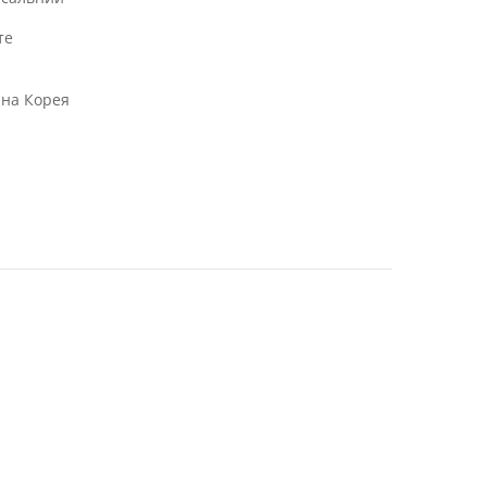
те
нна Корея