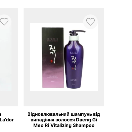
а
Відновлювальний шампунь від
Віднов
La'dor
випадіння волосся Daeng Gi
випад
Meo Ri Vitalizing Shampoo
Meo R