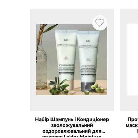
льний
Набір Шампунь і Кондиціонер
Про
 для
зволожувальний
маск
 La'dor
оздоровлювальний для
Shampoo
волосся La'dor Moisture