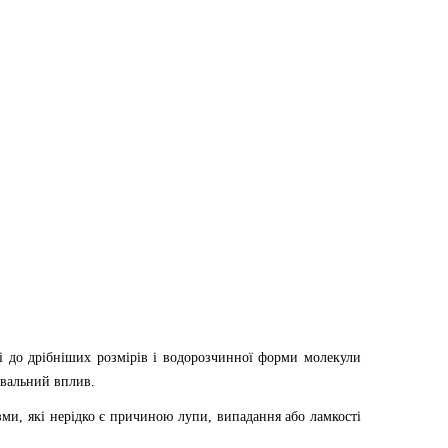
і до дрібніших розмірів і водорозчинної форми молекули
увальний вплив.
зми, які нерідко є причиною лупи, випадання або ламкості