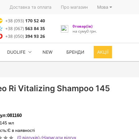
)
Доставка та оплата
Про магазин
Мова
+38 (093)
170 52 40
0товар(ів)
+38 (067)
563 84 35
на суму0 грн.
+38 (050)
394 93 26
DUOLIFE
NEW
БРЕНДИ
АКЦІЇ
 Ri Vitalizing Shampoo 145
ул:081160
:145 мл
сть:Є в наявності
(0 відгуків)
Написати відгук
/