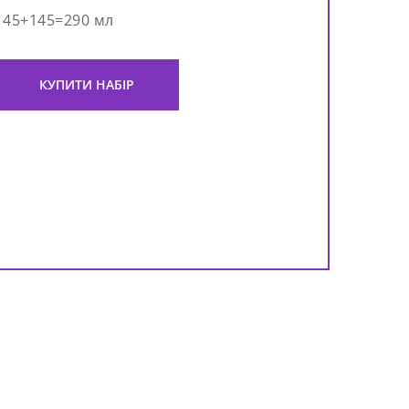
145+145=290 мл
КУПИТИ НАБІР
Від
випа
Vita