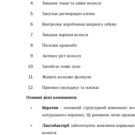
Зміцнює тонке та ламке волосся
Запускає регенерацію клітин
Контролює вироблення шкірного себуму
Зміцнює коріння волосся
Посилює кровообіг
Активує ріст волосся
Запобігає появі лупи
Живить волосяні фолікули
Приємно охолоджує та освіжає
Основні дієві компоненти:
Кератин
– основний структурний компонент воло
натурального кератину. Ці речовини легко прони
Лактобактерії
забезпечують живлення нормальної
волосся.