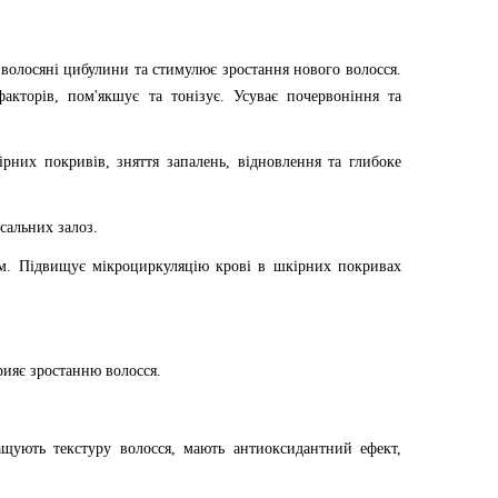
 волосяні цибулини та стимулює зростання нового волосся.
кторів, пом'якшує та тонізує. Усуває почервоніння та
рних покривів, зняття запалень, відновлення та глибоке
сальних залоз.
им. Підвищує мікроциркуляцію крові в шкірних покривах
рияє зростанню волосся.
щують текстуру волосся, мають антиоксидантний ефект,