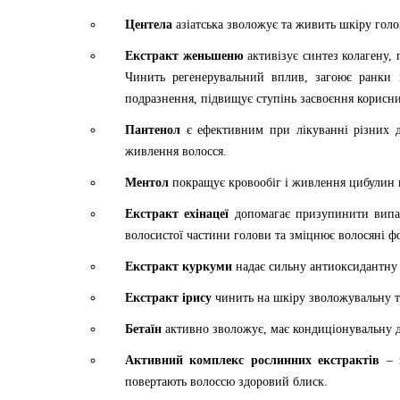
Центела
азіатська зволожує та живить шкіру голо
Екстракт женьшеню
активізує синтез колагену,
Чинить регенерувальний вплив, загоює ранки й
подразнення, підвищує ступінь засвоєння корисни
Пантенол
є ефективним при лікуванні різних де
живлення волосся.
Ментол
покращує кровообіг і живлення цибулин в
Екстракт ехінацеї
допомагає призупинити випад
волосистої частини голови та зміцнює волосяні фол
Екстракт куркуми
надає сильну антиоксидантну 
Екстракт ірису
чинить на шкіру зволожувальну та
Бетаїн
активно зволожує, має кондиціонувальну 
Активний комплекс рослинних екстрактів
– з
повертають волоссю здоровий блиск.