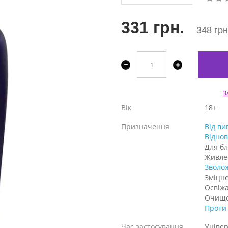
331 грн.
348 грн
З
Вік
18+
Призначення
Від ви
Відно
Для бл
Живле
Зволо
Зміцн
Освіж
Очищ
Проти
Час застосування
Уніве