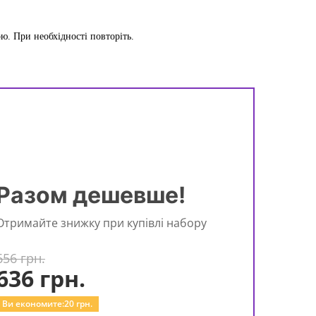
ю. При необхідності повторіть.
Разом дешевше!
Отримайте знижку при купівлі набору
656 грн.
636
грн.
Ви економите:
20
грн.