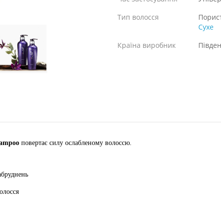
Тип волосся
Порис
Сухе
Країна виробник
Півде
hampoo
повертає силу ослабленому волоссю.
абруднень
олосся