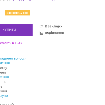
Економія17 грн.
.
В закладки
КУПИТИ
порівняння
амовити в 1 клік
падання волосся
влення
иску
ння
ження
ення
ає
ення
 лупи
рсальний