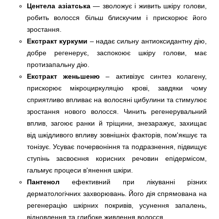
Центела азіатська
— зволожує і живить шкіру голови,
робить волосся більш блискучим і прискорює його
зростання.
Екстракт куркуми
– надає сильну антиоксидантну дію,
добре регенерує, заспокоює шкіру голови, має
протизапальну дію.
Екстракт женьшеню
– активізує синтез колагену,
прискорює мікроциркуляцію крові, завдяки чому
сприятливо впливає на волосяні цибулини та стимулює
зростання нового волосся. Чинить регенерувальний
вплив, загоює ранки й тріщини, знезаражує, захищає
від шкідливого впливу зовнішніх факторів, пом'якшує та
тонізує. Усуває почервоніння та подразнення, підвищує
ступінь засвоєння корисних речовин епідермісом,
гальмує процеси в'янення шкіри.
Пантенол
ефективний при лікуванні різних
дерматологічних захворювань. Його дія спрямована на
регенерацію шкірних покривів, усунення запалень,
відновлення та глибоке живлення волосся.