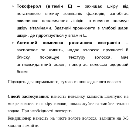
Токоферол (вітамін Е)
– захищає шкіру від
негативного впливу зовнішніх факторів, запобігає
окисленню ненасичених ліпідів. Інтенсивно насичує
шкіру вітамінами. Здатний проникнути в глибокі шари
шкіри, де гідролізується у вітамін Е.
Активний комплекс рослинних екстрактів –
заспокоює та живить, надає волоссю пружності й
блиску, покращує текстуру волосся, має
антиоксидантний ефект, повертає волоссю здоровий
блиск.
Підходить для нормального, сухого та пошкодженого волосся
Спосіб застосування:
нанесіть невелику кількість шампуню на
мокре волосся та шкіру голови, помасажуйте та змийте теплою
водою. При необхідності повторіть.
Кондиціонер нанесіть на чисте вологе волосся, залиште на 3-5
хвилин і змийте.