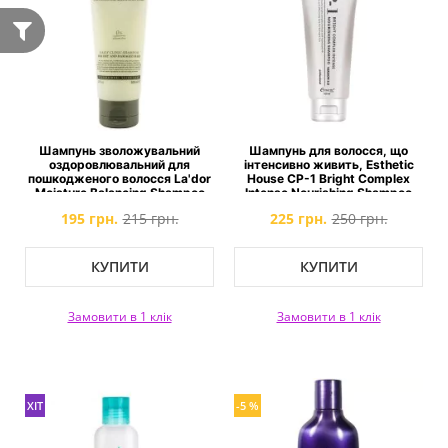
Шампунь зволожувальний
Шампунь для волосся, що
оздоровлювальний для
інтенсивно живить, Esthetic
пошкодженого волосся La'dor
House CP-1 Bright Complex
Moisture Balancing Shampoo
Intense Nourishing Shampoo
195 грн.
215 грн.
225 грн.
250 грн.
КУПИТИ
КУПИТИ
Замовити в 1 клік
Замовити в 1 клік
ХІТ
-5 %