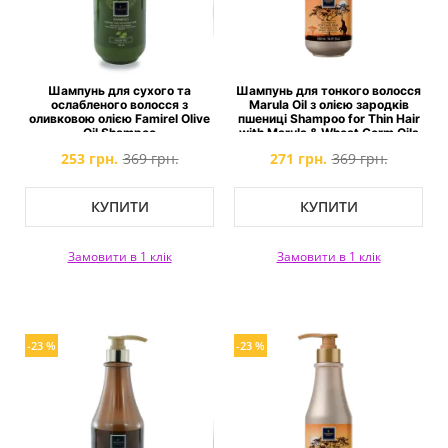
Шампунь для сухого та
Шампунь для тонкого волосся
ослабленого волосся з
Marula Oil з олією зародків
оливковою олією Famirel Olive
пшениці Shampoo for Thin Hair
Oil Shampoo
with Marula & Wheat Germ Oils
253 грн.
369 грн.
271 грн.
369 грн.
КУПИТИ
КУПИТИ
Замовити в 1 клік
Замовити в 1 клік
-23 %
-23 %