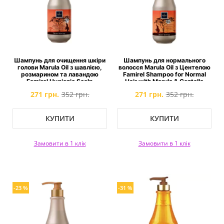
Шампунь для очищення шкіри
Шампунь для нормального
голови Marula Oil з шавлією,
волосся Marula Oil з Центелою
розмарином та лавандою
Famirel Shampoo for Normal
Famirel Hygienic Scalp
Hair with Marula & Centella
Cleansing Shampoo with Marula
271 грн.
352 грн.
271 грн.
352 грн.
КУПИТИ
КУПИТИ
Замовити в 1 клік
Замовити в 1 клік
-23 %
-31 %