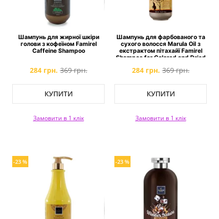
Шампунь для жирної шкіри
Шампунь для фарбованого та
голови з кофеїном Famirel
сухого волосся Marula Oil з
Caffeine Shampoo
екстрактом пітахайї Famirel
Shampoo for Colored and Dried
Hair with Pitahaya Extract
284 грн.
369 грн.
284 грн.
369 грн.
КУПИТИ
КУПИТИ
Замовити в 1 клік
Замовити в 1 клік
-23 %
-23 %