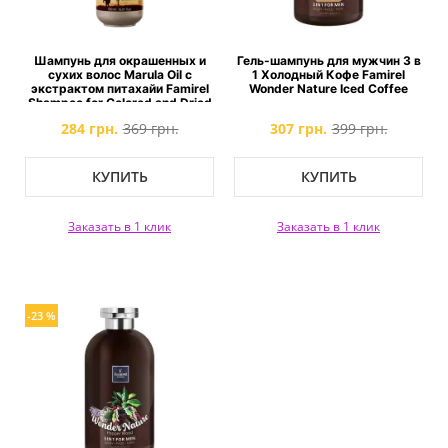
Шампунь для окрашенных и
Гель-шампунь для мужчин 3 в
сухих волос Marula Oil с
1 Холодный Кофе Famirel
экстрактом питахайи Famirel
Wonder Nature Iced Coffee
Shampoo for Colored and Dried
Hair with Pitahaya Extract
284 грн.
369 грн.
307 грн.
399 грн.
КУПИТЬ
КУПИТЬ
Заказать в 1 клик
Заказать в 1 клик
-23 %