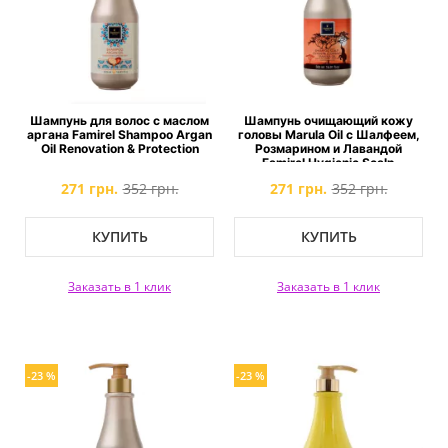
Шампунь для волос с маслом
Шампунь очищающий кожу
аргана Famirel Shampoo Argan
головы Marula Oil c Шалфеем,
Oil Renovation & Protection
Розмарином и Лавандой
Famirel Hygienic Scalp
Cleansing Shampoo with Marula
271 грн.
352 грн.
271 грн.
352 грн.
КУПИТЬ
КУПИТЬ
Заказать в 1 клик
Заказать в 1 клик
-23 %
-23 %