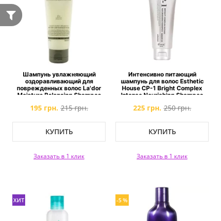
Шампунь увлажняющий
Интенсивно питающий
оздоравливающий для
шампунь для волос Esthetic
поврежденных волос La'dor
House CP-1 Bright Complex
Moisture Balancing Shampoo
Intense Nourishing Shampoo
195 грн.
215 грн.
225 грн.
250 грн.
КУПИТЬ
КУПИТЬ
Заказать в 1 клик
Заказать в 1 клик
ХИТ
-5 %