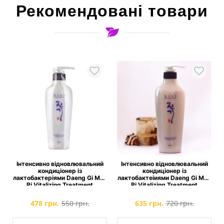
Рекомендовані товари
Інтенсивно відновлювальний
Інтенсивно відновлювальний
кондиціонер із
кондиціонер із
o
лактобактеріями Daeng Gi Meo
лактобактеіиями Daeng Gi Meo
Ri Vitalizing Treatment
Ri Vitalizing Treatment
478 грн.
550 грн.
635 грн.
720 грн.