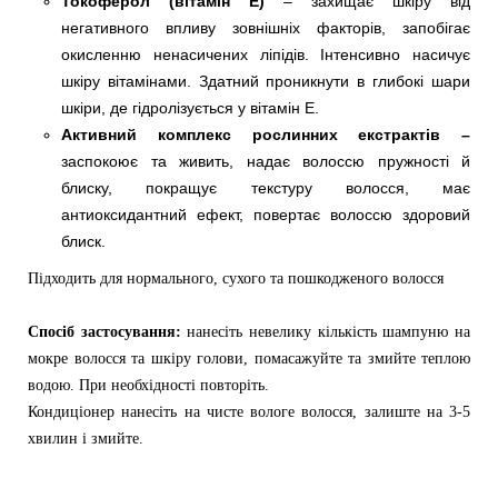
Токоферол (вітамін Е)
– захищає шкіру від
негативного впливу зовнішніх факторів, запобігає
окисленню ненасичених ліпідів. Інтенсивно насичує
шкіру вітамінами. Здатний проникнути в глибокі шари
шкіри, де гідролізується у вітамін Е.
Активний комплекс рослинних екстрактів –
заспокоює та живить, надає волоссю пружності й
блиску, покращує текстуру волосся, має
антиоксидантний ефект, повертає волоссю здоровий
блиск.
Підходить для нормального, сухого та пошкодженого волосся
Спосіб застосування:
нанесіть невелику кількість шампуню на
мокре волосся та шкіру голови, помасажуйте та змийте теплою
водою. При необхідності повторіть.
Кондиціонер нанесіть на чисте вологе волосся, залиште на 3-5
хвилин і змийте.