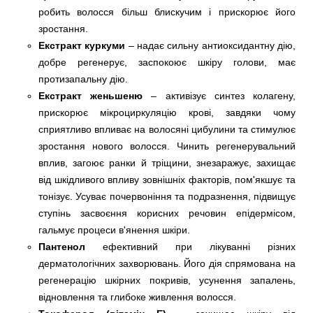
робить волосся більш блискучим і прискорює його
зростання.
Екстракт куркуми
– надає сильну антиоксидантну дію,
добре регенерує, заспокоює шкіру голови, має
протизапальну дію.
Екстракт женьшеню
– активізує синтез колагену,
прискорює мікроциркуляцію крові, завдяки чому
сприятливо впливає на волосяні цибулини та стимулює
зростання нового волосся. Чинить регенерувальний
вплив, загоює ранки й тріщини, знезаражує, захищає
від шкідливого впливу зовнішніх факторів, пом'якшує та
тонізує. Усуває почервоніння та подразнення, підвищує
ступінь засвоєння корисних речовин епідермісом,
гальмує процеси в'янення шкіри.
Пантенол
ефективний при лікуванні різних
дерматологічних захворювань. Його дія спрямована на
регенерацію шкірних покривів, усунення запалень,
відновлення та глибоке живлення волосся.