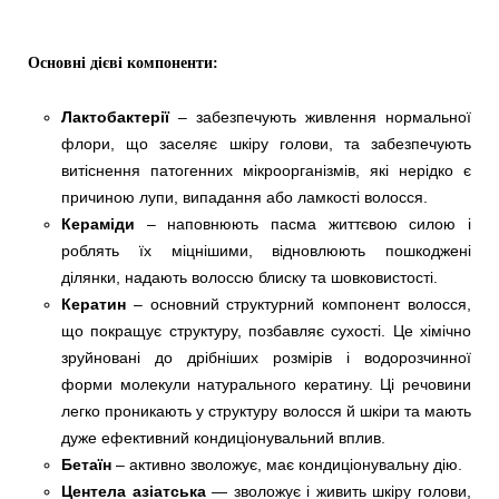
Основні дієві компоненти:
Лактобактерії
– забезпечують живлення нормальної
флори, що заселяє шкіру голови, та забезпечують
витіснення патогенних мікроорганізмів, які нерідко є
причиною лупи, випадання або ламкості волосся.
Кераміди
– наповнюють пасма життєвою силою і
роблять їх міцнішими, відновлюють пошкоджені
ділянки, надають волоссю блиску та шовковистості.
Кератин
– основний структурний компонент волосся,
що покращує структуру, позбавляє сухості. Це хімічно
зруйновані до дрібніших розмірів і водорозчинної
форми молекули натурального кератину. Ці речовини
легко проникають у структуру волосся й шкіри та мають
дуже ефективний кондиціонувальний вплив.
Бетаїн
– активно зволожує, має кондиціонувальну дію.
Центела азіатська
— зволожує і живить шкіру голови,