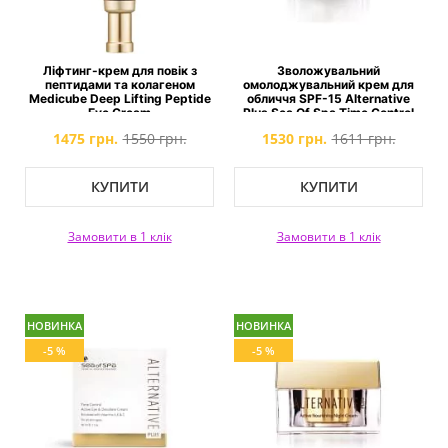
Ліфтинг-крем для повік з
Зволожувальний
пептидами та колагеном
омолоджувальний крем для
Medicube Deep Lifting Peptide
обличчя SPF-15 Alternative
Eye Cream
Plus Sea Of Spa Time Control
Active Light Moisture Cream
1475 грн.
1550 грн.
1530 грн.
1611 грн.
SPF-15
КУПИТИ
КУПИТИ
Замовити в 1 клік
Замовити в 1 клік
НОВИНКА
НОВИНКА
-5 %
-5 %