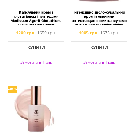
Капсульний крем з
Інтенсивно зволожувальний
глутатіоном і пептидами
крем із сяючими
Medicube Age-R Glutathione
антиоксидантними капсулами
Glow Capsule Cream
BLISKIN Highly Moisturizing
Cream with Luminous
1200 грн.
1650 грн.
1005 грн.
1675 грн.
Antioxidant Oil Capsules
КУПИТИ
КУПИТИ
Замовити в 1 клік
Замовити в 1 клік
-40 %