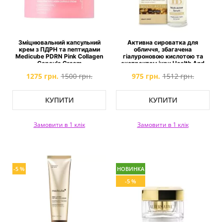
Зміцнювальний капсульний
Активна сироватка для
крем з ПДРН та пептидами
обличчя, збагачена
Medicube PDRN Pink Collagen
гіалуроновою кислотою та
Capsule Cream
екстрактом ікри Health And
Beauty Multi-Active Serum
1275 грн.
1500 грн.
975 грн.
1512 грн.
КУПИТИ
КУПИТИ
Замовити в 1 клік
Замовити в 1 клік
-5 %
НОВИНКА
-5 %