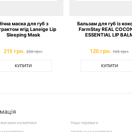
ска для губ з
Бальзам для губ із кокосом
ягід Laneige Lip
FarmStay REAL COCONUT
ping Mask
ESSENTIAL LIP BALM
рн.
120 грн.
250 грн.
165 грн.
УПИТИ
КУПИТИ
мація
-магазин косметики
Наші переваги
ка косметика
Ізраїльська косметика