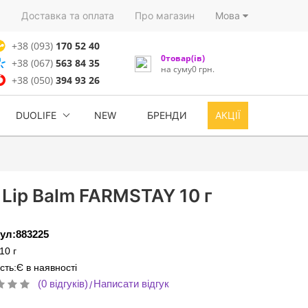
)
Доставка та оплата
Про магазин
Мова
+38 (093)
170 52 40
0товар(ів)
+38 (067)
563 84 35
на суму0 грн.
+38 (050)
394 93 26
DUOLIFE
NEW
БРЕНДИ
АКЦІЇ
l Lip Balm FARMSTAY 10 г
ул:883225
10 г
сть:Є в наявності
(0 відгуків)
Написати відгук
/