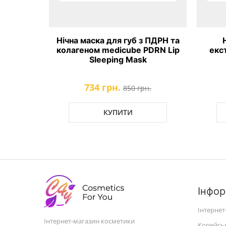
Нічна маска для губ з ПДРН та
Нічна ма
колагеном medicube PDRN Lip
екстрактом 
Sleeping Mask
Slee
734 грн.
215 г
850 грн.
КУПИТИ
К
Інфор
Інтернет
Інтернет-магазин косметики
Корейсь