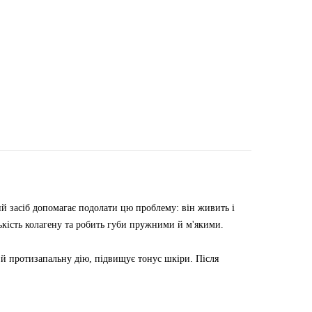
ий засіб допомагає подолати цю проблему: він живить і
ькість колагену та робить губи пружними й м'якими.
 й протизапальну дію, підвищує тонус шкіри. Після