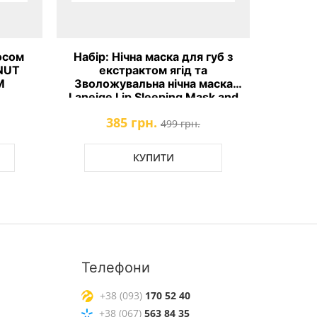
Набір: Нічна маска для губ з
Відновлювальн
екстрактом ягід та
губ Torriden
Зволожувальна нічна маска
Ess
Laneige Lip Sleeping Mask and
Water Sleeping Mask
385 грн.
232 грн
499 грн.
КУПИТИ
КУП
Телефони
+38 (093)
170 52 40
+38 (067)
563 84 35