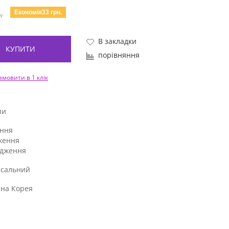
Економія33 грн.
.
В закладки
КУПИТИ
порівняння
амовити в 1 клік
пи
ння
ження
адження
рсальний
нна Корея