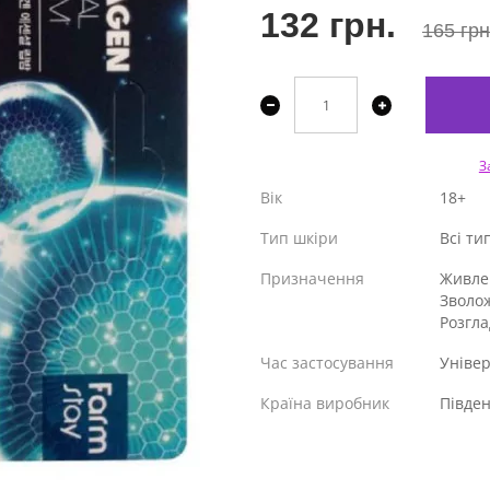
132 грн.
165 грн
З
Вік
18+
Тип шкіри
Всі ти
Призначення
Живле
Зволо
Розгл
Час застосування
Уніве
Країна виробник
Півде