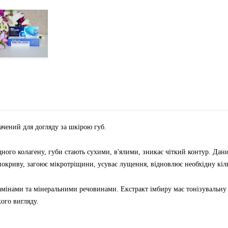
чений для догляду за шкірою губ.
ного колагену, губи стають сухими, в'ялими, зникає чіткий контур. Дан
окриву, загоює мікротріщини, усуває лущення, відновлює необхідну кіл
тамінами та мінеральними речовинами. Екстракт імбиру має тонізувальну
ого вигляду.