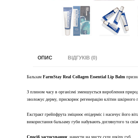
ОПИС
ВІДГУКІВ (0)
Бальзам
FarmStay Real Collagen Essential Lip Balm
призна
З плином часу в організмі зменшується вироблення природ
зволожує дерму, прискорює регенерацію клітин шкірного п
Екстракт грейпфрута зміцнює епідерміс і насичує його ві
використання бальзаму губи набувають доглянутого та свіж
Спосіб застосування
: нанести на чисту суху шкіру губ.