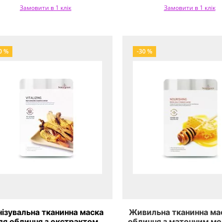
Замовити в 1 клік
Замовити в 1 клік
0 %
-30 %
нізувальна тканинна маска
Живильна тканинна ма
ля обличчя з екстрактом
обличчя з маточним м