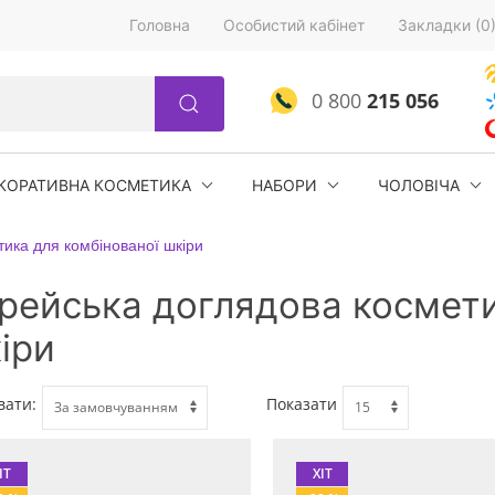
Головна
Особистий кабінет
Закладки (0
0 800
215 056
КОРАТИВНА КОСМЕТИКА
НАБОРИ
ЧОЛОВІЧА
ика для комбінованої шкіри
рейська доглядова космети
іри
вати:
Показати
ІТ
ХІТ