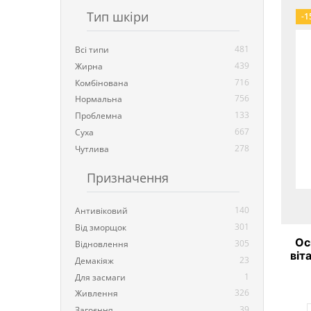
Тип шкіри
-1
481
Всі типи
439
Жирна
716
Комбінована
756
Нормальна
133
Проблемна
667
Суха
278
Чутлива
Призначення
140
Антивіковий
301
Від зморщок
Ос
305
Відновлення
віт
23
Демакіяж
Pee
1
Для засмаги
326
Живлення
39
Загоєння