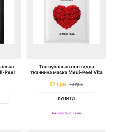
альна
Тонізувальна пептидна
i-Peel
тканинна маска Medi-Peel Vita
rgy Tox
Toning Ampoule Mask
67 грн.
78 грн.
КУПИТИ
Замовити в 1 клік