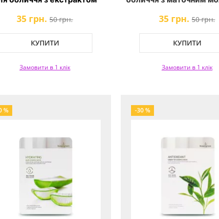
червоного женьшеню
BeauuGreen Nourishin
35 грн.
35 грн.
eauuGreen Vitalizing Red
Jelly Essence Ma
50 грн.
50 грн.
Ginseng Essence Mask
КУПИТИ
КУПИТИ
Замовити в 1 клік
Замовити в 1 клік
0 %
-30 %