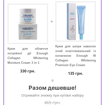
+
коло
Крем для шкіри навколо
Крем для обличчя
Кр
й із
очей освітлювальний із
потрійної дії Enough
пот
h W
колагеном Enough W
Collagen Whitening
Col
ing
Collagen Whitening
Moisture Cream 3 in 1
Mois
Premium Eye Cream
330
грн.
135
грн.
=
Разом дешевше!
Отримайте знижку при купівлі набору
465 грн.