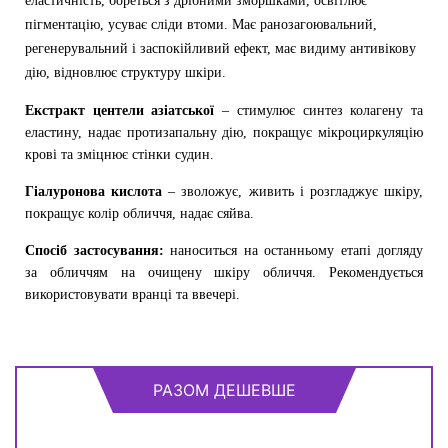
еластичність, бореться з дрібними зморшками, освітлює
пігментацію, усуває сліди втоми. Має ранозагоювальний,
регенерувальний і заспокійливий ефект, має видиму антивікову
дію, відновлює структуру шкіри.
Екстракт центели азіатської
– стимулює синтез колагену та
еластину, надає протизапальну дію, покращує мікроциркуляцію
крові та зміцнює стінки судин.
Гіалуронова кислота
– зволожує, живить і розгладжує шкіру,
покращує колір обличчя, надає сяйва.
Спосіб застосування:
наноситься на останньому етапі догляду
за обличчям на очищену шкіру обличчя. Рекомендується
використовувати вранці та ввечері.
РАЗОМ ДЕШЕВШЕ