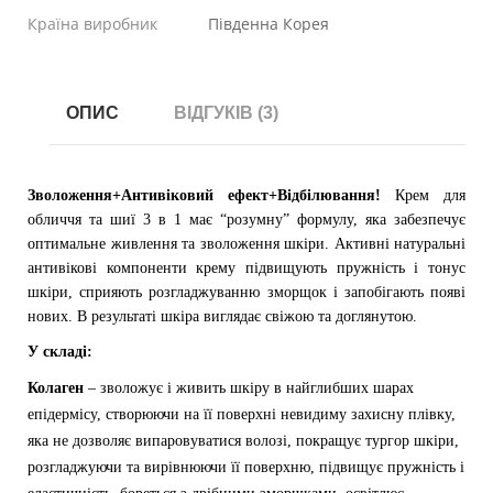
Країна виробник
Південна Корея
ОПИС
ВІДГУКІВ (3)
Зволоження+Антивіковий ефект+Відбілювання!
Крем для
обличчя та шиї 3 в 1 має “розумну” формулу, яка забезпечує
оптимальне живлення та зволоження шкіри. Активні натуральні
антивікові компоненти крему підвищують пружність і тонус
шкіри, сприяють розгладжуванню зморщок і запобігають появі
нових. В результаті шкіра виглядає свіжою та доглянутою.
У складі:
Колаген
– зволожує і живить шкіру в найглибших шарах
епідермісу, створюючи на її поверхні невидиму захисну плівку,
яка не дозволяє випаровуватися волозі, покращує тургор шкіри,
розгладжуючи та вирівнюючи її поверхню, підвищує пружність і