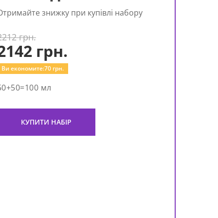
Отримайте знижку при купівлі набору
2212 грн.
2142
грн.
Ви економите:
70
грн.
50+50=100 мл
КУПИТИ НАБІР
Нічн
Spla