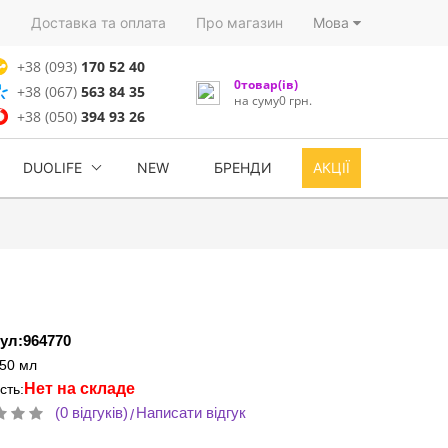
)
Доставка та оплата
Про магазин
Мова
+38 (093)
170 52 40
0товар(ів)
+38 (067)
563 84 35
на суму0 грн.
+38 (050)
394 93 26
DUOLIFE
NEW
БРЕНДИ
АКЦІЇ
ул:964770
:50 мл
Нет на складе
сть:
(0 відгуків)
Написати відгук
/