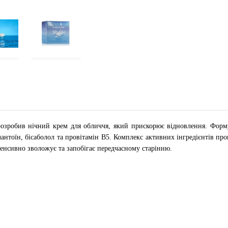
e розробив нічний крем для обличчя, який прискорює відновлення. Фор
лантоїн, бісаболол та провітамін В5. Комплекс активних інгредієнтів пр
тенсивно зволожує та запобігає передчасному старінню.