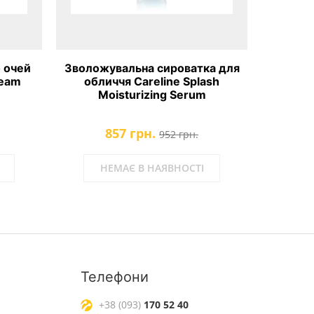
 очей
Зволожувальна сироватка для
Денний
ream
обличчя Careline Splash
шиї Car
Moisturizing Serum
857 грн.
952 грн.
НЕМАЄ В НАЯВНОСТІ
Н
Телефони
+38 (093)
170 52 40