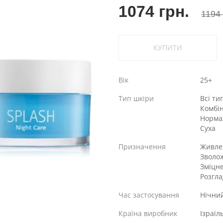
1074 грн.
1194 
КУПИТИ
Вік
25+
Тип шкіри
Всі ти
Комбі
Норма
Суха
Призначення
Живле
Зволо
Зміцн
Розгл
Час застосування
Нічни
Країна виробник
Ізраїл