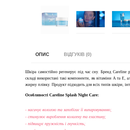
ОПИС
ВІДГУКІВ (0)
Шкіра самостійно регенерує під час сну. Бренд Carelin
складі використані такі компоненти, як вітаміни А та Е, а
жирну плівку. Продукт підходить для всіх типів шкіри, ін
Особливості Careline Splash Night Care:
- насичує вологою та запобігає її випаровуванню;
- стимулює вироблення колагену та еластину;
- підвищує пружність і гнучкість;