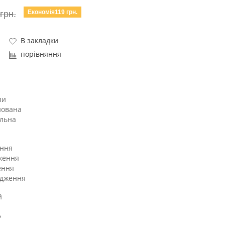
Економія119 грн.
грн.
В закладки
порівняння
пи
нована
льна
ння
ження
ення
адження
й
ь