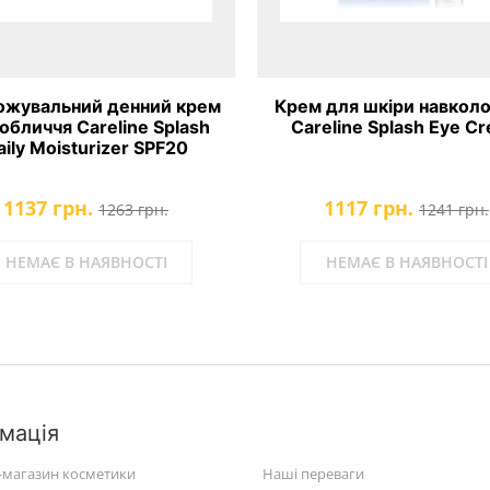
ожувальний денний крем
Крем для шкіри навколо
обличчя Careline Splash
Careline Splash Eye C
aily Moisturizer SPF20
1137 грн.
1117 грн.
1263 грн.
1241 грн.
НЕМАЄ В НАЯВНОСТІ
НЕМАЄ В НАЯВНОСТІ
мація
-магазин косметики
Наші переваги