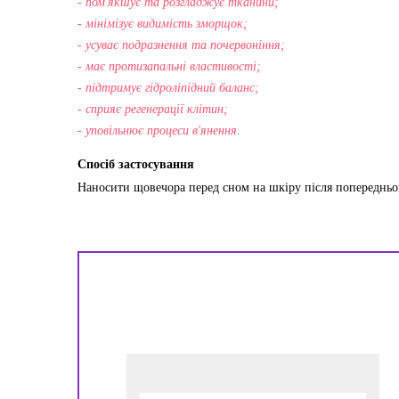
- пом'якшує та розгладжує тканини;
- мінімізує видимість зморщок;
- усуває подразнення та почервоніння;
- має протизапальні властивості;
- підтримує гідроліпідний баланс;
- сприяє регенерації клітин;
- уповільнює процеси в'янення.
Спосіб застосування
Наносити щовечора перед сном на шкіру після попередньог