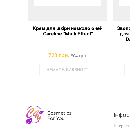
иччя та
Крем для шкіри навколо очей
Звол
ffect"
Careline "Multi Effect"
для 
D
723 грн.
.
804 грн.
ТІ
НЕМАЄ В НАЯВНОСТІ
Інфор
Інтернет