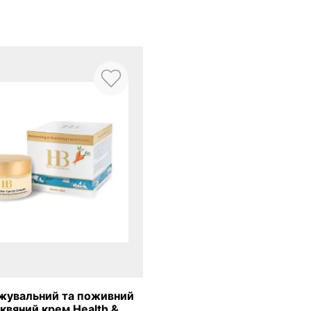
жувальний та поживний
квяний крем Health &