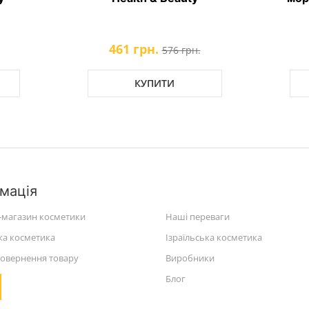
461 грн.
576 грн.
КУПИТИ
мація
-магазин косметики
Наші переваги
ка косметика
Ізраїльська косметика
повернення товару
Виробники
Блог