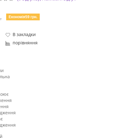
Економія59 грн.
.
В закладки
порівняння
пи
льна
коює
ження
ення
дження
ає
адження
й