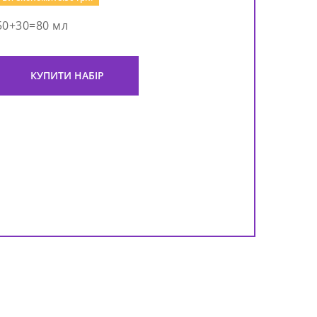
50+30=80 мл
КУПИТИ НАБІР
Зво
норм
Orga
Norm