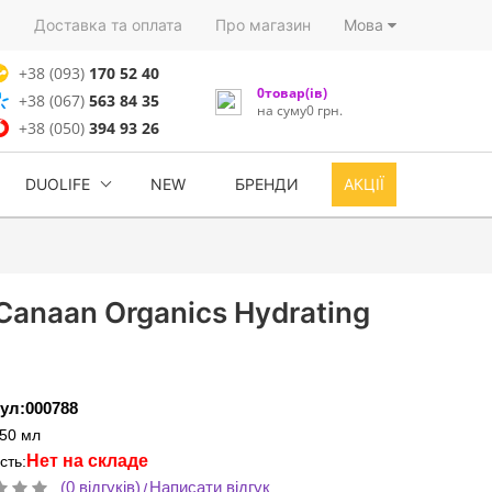
)
Доставка та оплата
Про магазин
Мова
+38 (093)
170 52 40
0товар(ів)
+38 (067)
563 84 35
на суму0 грн.
+38 (050)
394 93 26
DUOLIFE
NEW
БРЕНДИ
АКЦІЇ
Canaan Organics Hydrating
ул:000788
:50 мл
Нет на складе
сть:
(0 відгуків)
Написати відгук
/