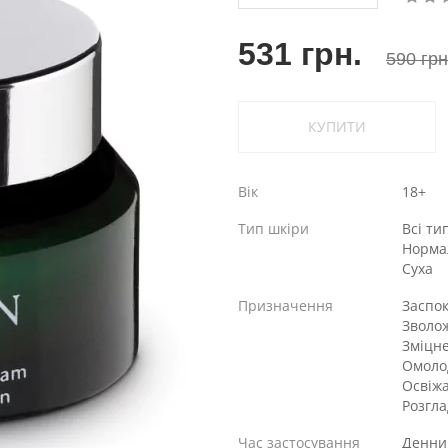
531 грн.
590 грн
КУПИТИ
Вік
18+
Тип шкіри
Всі ти
Норма
Суха
Призначення
Заспо
Зволо
Зміцн
Омоло
Освіж
Розгл
Час застосування
Денни