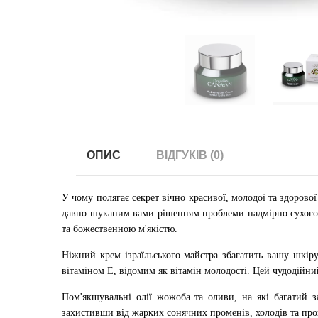
ОПИС
ВІДГУКІВ (0)
У чому полягає секрет вічно красивої, молодої та здорово
давно шуканим вами рішенням проблеми надмірно сухого 
та божественною м'якістю.
Ніжний крем ізраїльського майстра збагатить вашу шкір
вітаміном Е, відомим як вітамін молодості. Цей чудодійни
Пом'якшувальні олії жожоба та оливи, на які багатий 
захистивши від жарких сонячних променів, холодів та про