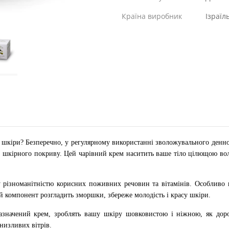
Країна виробник
Ізраїл
ї шкіри? Безперечно, у регулярному використанні зволожувального денно
шкірного покриву. Цей чарівний крем наситить ваше тіло цілющою воло
у різноманітністю корисних поживних речовин та вітамінів. Особливо
й компонент розгладить зморшки, збереже молодість і красу шкіри.
зазначений крем, зроблять вашу шкіру шовковистою і ніжною, як дор
низливих вітрів.