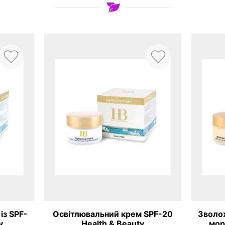
із SPF-
Освітлювальний крем SPF-20
Зволо
y
Health & Beauty
мор