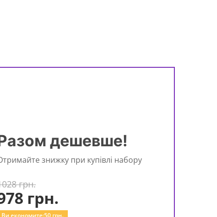
Разом дешевше!
Отримайте знижку при купівлі набору
1028 грн.
978
грн.
Ви економите:
50
грн.