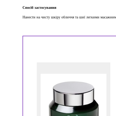
Спосіб застосування
Н
анести на чисту шкіру обличчя та шиї легкими масажни
ору