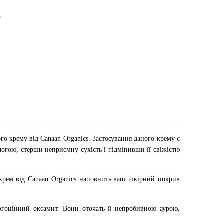
ь
го крему від Canaan Organics. Застосування даного крему є
гою, стерши неприємну сухість і підмінивши її свіжістю
 крем від Canaan Organics наповнить ваш шкірний покрив
огоцінний оксамит. Вони оточать її непробивною аурою,