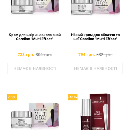
Крем для шкіри навколо очей
Нічний крем для обличчя та
Careline "Multi Effect"
шиї Careline "Multi Effect"
723 грн.
804 грн.
794 грн.
882 грн.
НЕМАЄ В НАЯВНОСТІ
НЕМАЄ В НАЯВНОСТІ
-10 %
-10 %