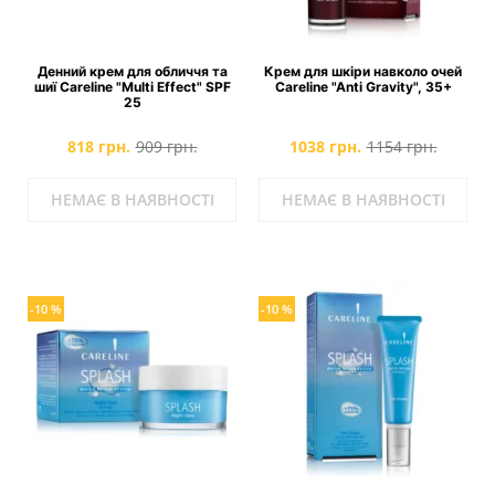
Денний крем для обличчя та
Крем для шкіри навколо очей
шиї Careline "Multi Effect" SPF
Careline "Anti Gravity", 35+
25
818 грн.
909 грн.
1038 грн.
1154 грн.
НЕМАЄ В НАЯВНОСТІ
НЕМАЄ В НАЯВНОСТІ
-10 %
-10 %