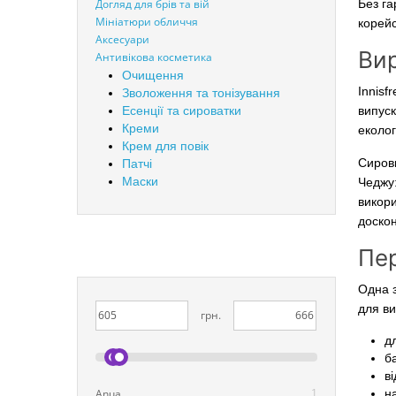
Догляд для брів та вій
Без га
Мініатюри обличчя
корейс
Аксесуари
Вир
Антивікова косметика
Очищення
Innisf
Зволоження та тонізування
Есенції та сироватки
випуск
Креми
еколог
Крем для повік
Сирови
Патчі
Маски
Чеджу:
викори
доскон
Пер
Одна з
для ви
грн.
дл
б
в
1
Anua
н