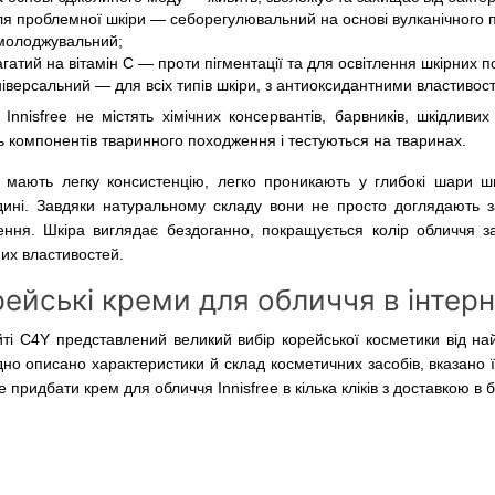
ля проблемної шкіри — себорегулювальний на основі вулканічного 
молоджувальний;
гатий на вітамін С — проти пігментації та для освітлення шкірних по
ніверсальний — для всіх типів шкіри, з антиоксидантними властивос
Innisfree не містять хімічних консервантів, барвників, шкідливих
ь компонентів тваринного походження і тестуються на тваринах.
 мають легку консистенцію, легко проникають у глибокі шари шк
дині. Завдяки натуральному складу вони не просто доглядають 
ення. Шкіра виглядає бездоганно, покращується колір обличчя 
их властивостей.
ейські креми для обличчя в інтер
ті C4Y представлений великий вибір корейської косметики від най
но описано характеристики й склад косметичних засобів, вказано їх 
 придбати крем для обличчя Innisfree в кілька кліків з доставкою в б