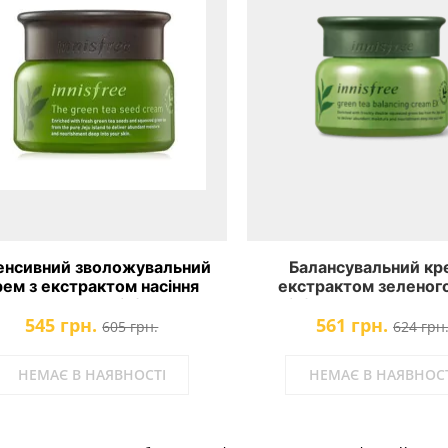
тенсивний зволожувальний
Балансувальний кр
рем з екстрактом насіння
екстрактом зеленог
леного чаю Innisfree The
Innisfree Green Tea Ba
545 грн.
561 грн.
Green Tea Seed Cream
Cream EX
605 грн.
624 грн
НЕМАЄ В НАЯВНОСТІ
НЕМАЄ В НАЯВНОСТ