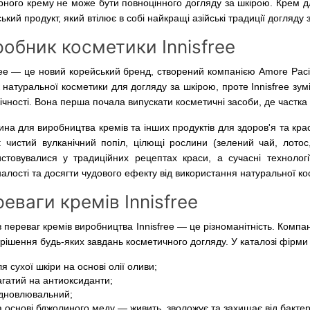
рного крему не може бути повноцінного догляду за шкірою. Крем дл
ький продукт, який втілює в собі найкращі азійські традиції догляду 
обник косметики Innisfree
ree — це новий корейський бренд, створений компанією Amore Pacifi
 натуральної косметики для догляду за шкірою, проте Innisfree зум
ічності. Вона перша почала випускати косметичні засоби, де частка
на для виробництва кремів та інших продуктів для здоров'я та кра
 чистий вулканічний попіл, цілющі рослини (зелений чай, лотос, 
стовувалися у традиційних рецептах краси, а сучасні технології
алості та досягти чудового ефекту від використання натуральної ко
еваги кремів Innisfree
 переваг кремів виробництва Innisfree — це різноманітність. Компа
рішення будь-яких завдань косметичного догляду. У каталозі фірми 
я сухої шкіри на основі олії оливи;
агатий на антиоксиданти;
ідновлювальний;
а основі бджолиного меду — живить, зволожує та захищає від бактер