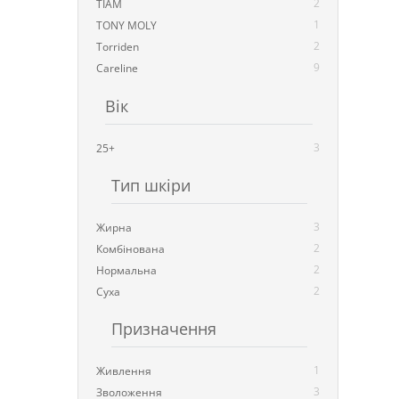
2
TIAM
1
TONY MOLY
2
Torriden
9
Careline
Вік
3
25+
Тип шкіри
3
Жирна
2
Комбінована
2
Нормальна
2
Суха
Призначення
1
Живлення
3
Зволоження