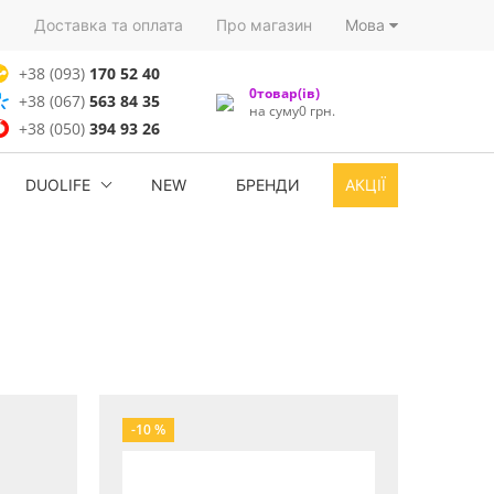
)
Доставка та оплата
Про магазин
Мова
+38 (093)
170 52 40
0товар(ів)
+38 (067)
563 84 35
на суму0 грн.
+38 (050)
394 93 26
DUOLIFE
NEW
БРЕНДИ
АКЦІЇ
-10 %