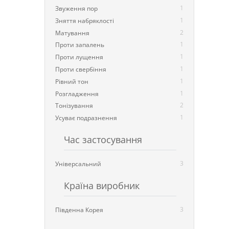
1
Звуження пор
1
Зняття набряклості
2
Матування
1
Проти запалень
1
Проти лущення
1
Проти свербіння
1
Рівний тон
1
Розгладження
2
Тонізування
1
Усуває подразнення
Час застосування
3
Універсальний
Країна виробник
3
Південна Корея