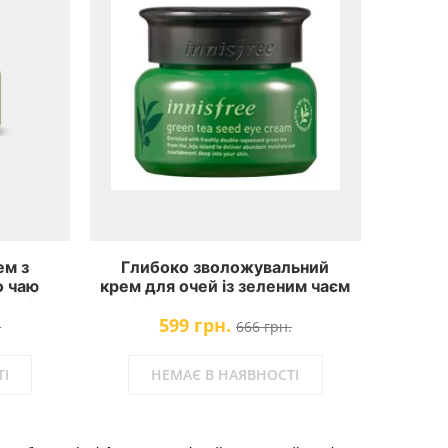
ем з
Глибоко зволожувальний
о чаю
крем для очей із зеленим чаєм
lancing
Innisfree Green Tea Seed Eye
599 грн.
Cream
.
666 грн.
І
НЕМАЄ В НАЯВНОСТІ