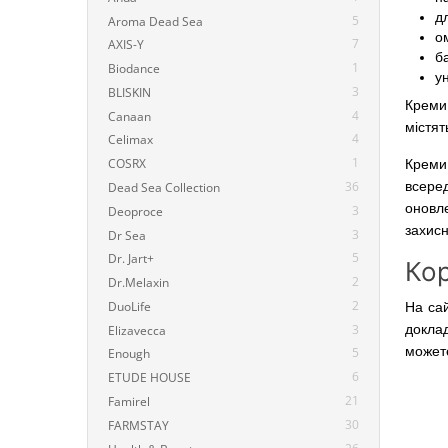
д
5
Aroma Dead Sea
о
7
AXIS-Y
ба
1
Biodance
у
3
BLISKIN
Креми 
4
Canaan
містят
4
Celimax
1
COSRX
Креми
всере
36
Dead Sea Collection
оновл
3
Deoproce
захисн
3
Dr Sea
5
Dr. Jart+
Кор
2
Dr.Melaxin
2
DuoLife
На сай
3
доклад
Elizavecca
можете
5
Enough
6
ETUDE HOUSE
21
Famirel
30
FARMSTAY