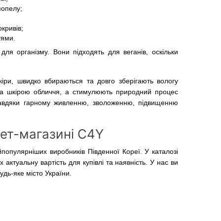
попелу;
кривів;
тями.
 для організму. Вони підходять для веганів, оскільки
іри, швидко вбираються та довго зберігають вологу
за шкірою обличчя, а стимулюють природний процес
завдяки гарному живленню, зволоженню, підвищенню
нет-магазині C4Y
популярніших виробників Південної Кореї. У каталозі
актуальну вартість для купівлі та наявність. У нас ви
удь-яке місто України.