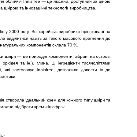
я обличчя Innisfree — це якісний, доступний за ціною
за шкірою та інноваційні технології виробництва.
c у 2000 році. Всі корейські виробники орієнтовані на
іла виділитися навіть за такого масового прагнення до
 натуральних компонентів склала 70 %.
си шкіри — це природні компоненти, зібрані на острові
орхідея та ін.), глина. Ці інгредієнти тисячоліттями
, які застосовує Innisfree, дозволили довести їх до
сметики.
нія створила ідеальний крем для кожного типу шкіри та
можна підібрати крем «Інісфрі»:
ій;