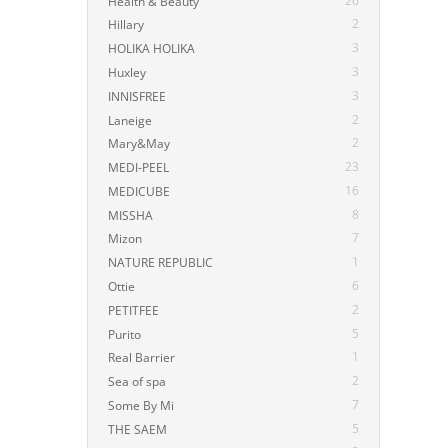
26
Health & Beauty
2
Hillary
3
HOLIKA HOLIKA
3
Huxley
3
INNISFREE
2
Laneige
2
Mary&May
23
MEDI-PEEL
16
MEDICUBE
8
MISSHA
7
Mizon
1
NATURE REPUBLIC
6
Ottie
2
PETITFEE
5
Purito
1
Real Barrier
2
Sea of spa
7
Some By Mi
5
THE SAEM