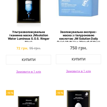
Ультразволожувальна
Зволожувальна експрес-
тканинна маска JMsolution
маска з гіалуроновою
Water Luminous S.O.S. Ringer
кислотою JM Solution Daily
Mask
Quick Multi Hya Waterfull Mask
750 грн.
72 грн.
95 грн.
КУПИТИ
КУПИТИ
Замовити в 1 клік
Замовити в 1 клік
-10 %
-10 %