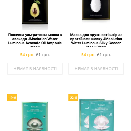
Поживна ультратонка маска з
Маска для пружності шкіри з
авокадо JMsolution Water
протеїнами шовку JMsolution
Luminous Avocado Oil Ampoule
Water Luminous Silky Cocoon
Mask
Mask Black
54 грн.
61 грн.
54 грн.
61 грн.
НЕМАЄ В НАЯВНОСТІ
НЕМАЄ В НАЯВНОСТІ
-19 %
-22 %