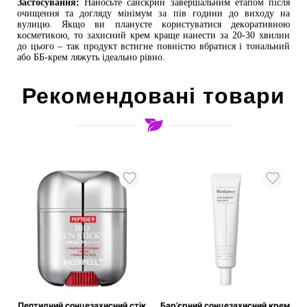
Застосування:
Наносьте санскрин завершальним етапом після
очищення та догляду мінімум за пів години до виходу на
вулицю. Якщо ви плануєте користуватися декоративною
косметикою, то захисний крем краще нанести за 20-30 хвилин
до цього – так продукт встигне повністю вбратися і тональний
або ББ-крем ляжуть ідеально рівно.
Рекомендовані товари
Пептидний сонцезахисний стік
Бар’єрний сонцезахисний крем