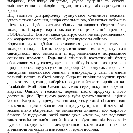
зморшки, пом'якшує епідерміс, усуває
лущення та сухість,
зміцнює стінки капілярів і судин, покращує мікроциркуляцію
крові.
Під впливом ультрафіолету руйнуються колагенові волокна,
утворюються зморшки, шкіра стає тьмяною, з'являється небажана
пігментація. Щоб захистити обличчя та надовго зберегти його
молодість і красу, варто замовити сонцезахисний крем від
FOODaHOLIC. Він не тільки фільтрує сонячне випромінювання,
а й оздоровлює шкіру, робить її доглянутою та сяйною.
Кореянки дуже дбайливо ставляться до світлого тону та
молодості шкіри. Навіть перебуваючи вдома, вони користуються
санскрином, щоб захистити її від найменшого потрапляння
сонячних променів. Будь-який азійський косметичний бренд
обов'язково має у своєму арсеналі лінійку із захисних кремів та
приділяє особливу увагу їхній розробці. Ось чому саме корейські
санскрини вважаються одними з найкращих у світі та мають
великий попит на б'юті-ринку. Якщо ви вирішили купити крем
для захисту від сонця, виберіть продукт азійського виробництва.
Foodaholic Multi Sun Cream заслужив серед покупців відмінні
відгуки. Однією з головних переваг цього продукту є його
доступна ціна. При цьому розмір туби досить значний – цілих
70 мл. Витрата у крему економічна, тому такої кількості вам
вистачить надовго. Консистенція продукту приємна й легка, він
моментально вбирається, не залишаючи липкості або жирного
блиску. За відгуками, засіб пахне дуже «смачно», але водночас
запах зовсім не нав'язливий. Крем з арбутином від Foodaholic
чудово поєднується з декоративною косметикою, ніяк не
впливаючи на якість її нанесення і термін носіння.