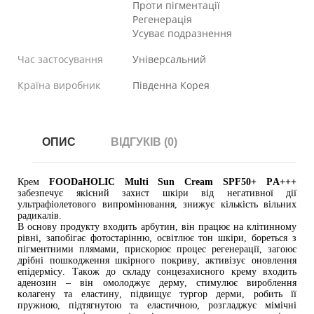
Проти пігментації
Регенерація
Усуває подразнення
Час застосування
Універсальний
Країна виробник
Південна Корея
ОПИС
ВІДГУКІВ (0)
Крем
FOODaHOLIC Multi Sun Cream SPF50+ PA+++
забезпечує якісний захист шкіри від негативної дії
ультрафіолетового випромінювання, знижує кількість вільних
радикалів.
В основу продукту входить арбутин, він працює на клітинному
рівні, запобігає фотостарінню, освітлює тон шкіри, бореться з
пігментними плямами, прискорює процес регенерації, загоює
дрібні пошкодження шкірного покриву, активізує оновлення
епідермісу. Також до складу сонцезахисного крему входить
аденозин – він омолоджує дерму, стимулює вироблення
колагену та еластину, підвищує тургор дерми, робить її
пружною, підтягнутою та еластичною, розгладжує мімічні