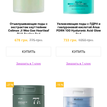
Отшелушивающие пэды с
Увлажняющие пэды с ПДРН и
экстрактом хауттюйнии
гиалуроновой кислотой Anua
Celimax Ji Woo Gae Heartleaf
PDRN 100 Hyaluronic Acid Glow
BHA Peeling Pad
Pad
678 грн.
775 грн.
733 грн.
1050 грн.
КУПИТЬ
КУПИТЬ
Заказать в 1 клик
Заказать в 1 клик
-27 %
-15 %