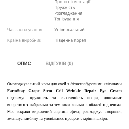
Проти пігментації
Пружність
Розгладження
Тонізування
Час застосування
Універсальний
Країна виробник
Південна Корея
ОПИС
ВІДГУКІВ (0)
Омолоджувальний крем для очей з фітостовбуровими клітинами
FarmStay Grape Stem Cell Wrinkle Repair Eye Cream
підтримує пружність та еластичність шкіри, допомагає
впоратися з набряками та темними колами в області під очима.
Має яскраво виражений ліфтинг-ефект, розгладжує зморшки,
зменшує глибину та уповільнює процеси старіння шкіри.