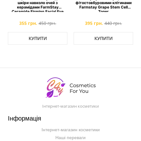
y
шкіри навколо очей з
фітостовбуровими клітинами
керамідами FarmStay
Farmstay Grape Stem Cell
Ceramide Firming Facial Eye
Toner
Cream
355 грн.
450 грн.
395 грн.
440 грн.
КУПИТИ
КУПИТИ
Інтернет-магазин косметики
Інформація
Інтернет-магазин косметики
Наші переваги