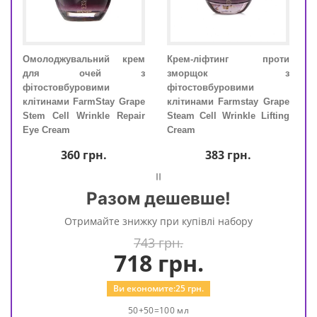
оти
Омолоджувальний крем
Крем-ліфтинг проти
 з
для очей з
зморщок з
фітостовбуровими
фітостовбуровими
rape
клітинами FarmStay Grape
клітинами Farmstay Grape
ting
Stem Cell Wrinkle Repair
Steam Cell Wrinkle Lifting
Eye Cream
Cream
360
грн.
383
грн.
=
Разом дешевше!
Отримайте знижку при купівлі набору
743 грн.
718
грн.
Ви економите:
25
грн.
50+50=100 мл