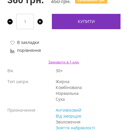
360 грн.
Економія90 грн.
450 грн.
КУПИТИ
В закладки
порівняння
Замовити в 1 клік
Вік
30+
Тип шкіри
Жирна
Комбінована
Нормальна
Суха
Призначення
Антивіковий
Від зморщок
Зволоження
Зняття набряклості