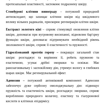
протизапальні властивості, заспокоює подразнену шкіру.
Стовбурові клітини винограду
–
потужний природний
антиоксидант, що захищає клітини шкіри від шкідливого
впливу вільних радикалів, прискорює регенерацію клітин шкіри.
Екстракт золотого ківі
–
сприяє стимуляції оновлення клітин
шкіри, допомагає при вугровому висипанні, відновлює бар'єрну
функцію шкіри, допомагає підтримувати необхідний рівень
зволоженості шкіри, сприяє її еластичності та пружності.
Гідролізований протеїн гороху –
покращує загальний стан
шкіри: розгладжує та вирівнює її, робить пружною та
еластичною, усуває дрібні зморшки та освіжає. Має
ранозагоювальну і заспокійливу дію, утримує вологу в глибоких
шарах шкіри. Має регенерувальний ефект.
Аденозин –
потужний антивіковий компонент. Аденозин
забезпечує дуже серйозну омолоджувальну дію: підвищує
пружність та еластичність шкіри, розгладжує зморшки, сприяє
виробленню природного колагену, еластину та гіалуронової
кислоти в клітинах епідермісу.