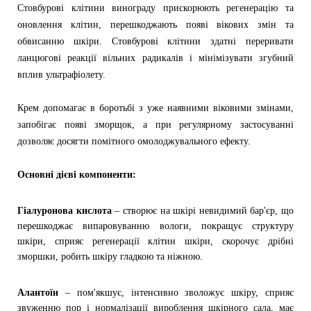
Стовбурові клітини винограду прискорюють регенерацію та
оновлення клітин, перешкоджають появі вікових змін та
обвисанню шкіри. Стовбурові клітини здатні переривати
ланцюгові реакції вільних радикалів і мінімізувати згубний
вплив ультрафіолету.
Крем допомагає в боротьбі з уже наявними віковими змінами,
запобігає появі зморщок, а при регулярному застосуванні
дозволяє досягти помітного омолоджувального ефекту.
Основні дієві компоненти:
Гіалуронова кислота
–
створює на шкірі невидимий бар'єр, що
перешкоджає випаровуванню вологи, покращує структуру
шкіри, сприяє регенерації клітин шкіри, скорочує дрібні
зморшки, робить шкіру гладкою та ніжною.
Алантоїн
–
пом'якшує, інтенсивно зволожує шкіру, сприяє
звуженню пор і нормалізації вироблення шкірного сала, має