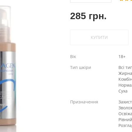
285 грн.
КУПИТИ
Вік
18+
Тип шкіри
Всі ти
Жирн
Комбі
Норма
Суха
Призначення
Захист
Зволо
Освіж
Рівний
Розгл