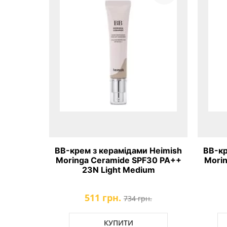
крем з
BB-крем з керамідами Heimish
BB-кр
 Enough
Moringa Ceramide SPF30 PA++
Mori
tening
23N Light Medium
am
511 грн.
734 грн.
КУПИТИ