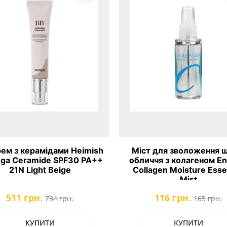
ем з керамідами Heimish
Міст для зволоження ш
nga Ceramide SPF30 PA++
обличчя з колагеном E
21N Light Beige
Collagen Moisture Esse
Mist
511 грн.
116 грн.
734 грн.
165 грн.
КУПИТИ
КУПИТИ