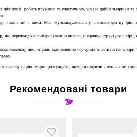
 вирівнює її, робить пружною та еластичною, усуває дрібні зморшки та 
ю.
тор, виділений з вівса. Має імуномодулювальну, антиоксидантну дію,
р, що перешкоджає випаровуванню вологи, покращує структуру шкіри, сп
нозагоювальну дію, сприяє відновленню бар'єрних властивостей шкіри
пероз.
ьного засобу та рівномірно розтушуйте, використовуючи спеціальний спо
Рекомендовані товари