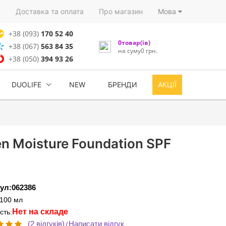
)
Доставка та оплата
Про магазин
Мова
+38 (093)
170 52 40
0товар(ів)
+38 (067)
563 84 35
на суму0 грн.
+38 (050)
394 93 26
DUOLIFE
NEW
БРЕНДИ
АКЦІЇ
n Moisture Foundation SPF
ул:062386
:100 мл
Нет на складе
сть:
(2 відгуків)
Написати відгук
/