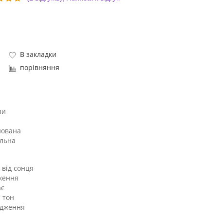
В закладки
порівняння
пи
а
нована
льна
 від сонця
ження
ає
 тон
адження