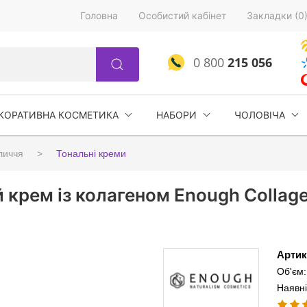
Головна
Особистий кабінет
Закладки (0
0 800
215 056
КОРАТИВНА КОСМЕТИКА
НАБОРИ
ЧОЛОВІЧА
личчя
Тональні креми
крем із колагеном Enough Collage
Артик
Об'єм
Наявні