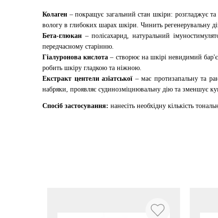
Колаген
– покращує загальний стан шкіри: розгладжує та
вологу в глибоких шарах шкіри. Чинить регенерувальну ді
Бета-глюкан
– полісахарид, натуральний імуностимуля
передчасному старінню.
Гіалуронова кислота
– створює на шкірі невидимий бар'є
робить шкіру гладкою та ніжною.
Екстракт центели азіатської
– має протизапальну та ра
набряки, проявляє судинозміцнювальну дію та зменшує ку
Спосіб застосування:
нанесіть необхідну кількість тонал