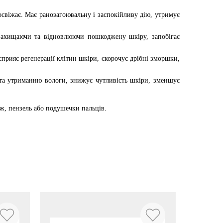
освіжає. Має ранозагоювальну і заспокійливу дію, утримує
 захищаючи та відновлюючи пошкоджену шкіру, запобігає
рияє регенерації клітин шкіри, скорочує дрібні зморшки,
 та утриманню вологи, знижує чутливість шкіри, зменшує
нж, пензель або подушечки пальців.