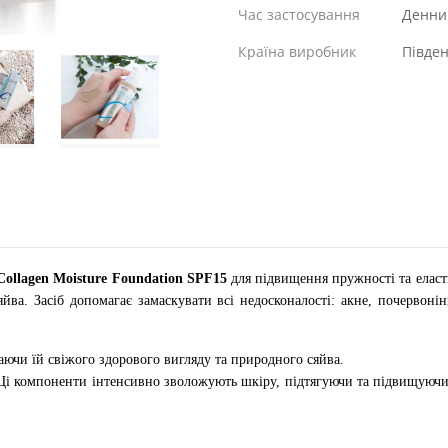
Час застосування
Денни
Країна виробник
Півде
ollagen Moisture Foundation SPF15
для підвищення пружності та еласт
йва. Засіб допомагає замаскувати всі недосконалості: акне, почервоні
аючи їй свіжого здорового вигляду та природного сяйва.
 Ці компоненти інтенсивно зволожують шкіру, підтягуючи та підвищуючи е