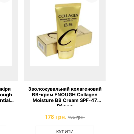
кіри
Зволожувальний колагеновий
Відно
nough
BB-крем ENOUGH Collagen
обличчя
ntial
Moisture BB Cream SPF-47
Whiteni
PA+++
178 грн.
195 грн.
КУПИТИ