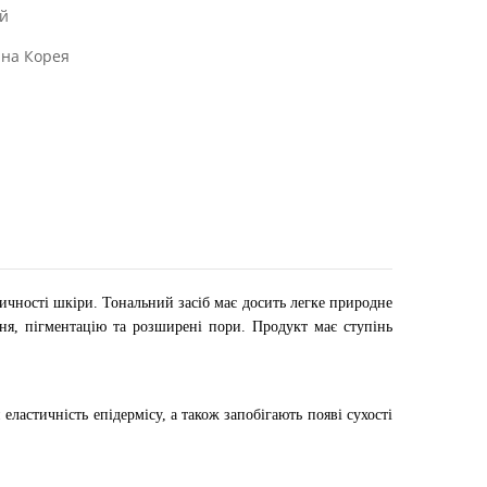
й
нна Корея
ичності шкіри. Тональний засіб має досить легке природне
ння, пігментацію та розширені пори. Продукт має ступінь
ластичність епідермісу, а також запобігають появі сухості