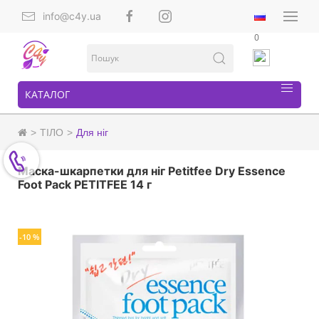
info@c4y.ua
0
КАТАЛОГ
ТІЛО
Для ніг
Маска-шкарпетки для ніг Petitfee Dry Essence
Foot Pack PETITFEE 14 г
-10 %