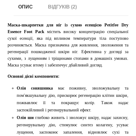
ОПИС
ВІДГУКІВ (2)
Маска-шкарпетки для ніг із сухою есенцією Petitfee Dry
Essence Foot Pack
містить високу концентрацію спеціальної
сухої есенції, яка під впливом температури тіла поступово
розчиняється. Маска призначена для живлення, зволоження та
регенерації пошкодженої шкіри ніг. Ефективна у догляді за
сухими, з лущенням і тріщинами стопами в домашніх умовах.
Маска усуває втому і забезпечує дбайливий догляд.
Основні дієві компоненти:
Олія соняшника
має поживну, зволожувальну та
пом'якшувальну дію, прискорює регенерацію клітин шкіри,
пожвавлює її та покращує колір. Також надає
заспокійливий і регенерувальний ефект.
Олія ши
глибоко живить і зволожує шкіру, надає захисну,
регенерувальну дію, стимулює синтез колагену, усуває
лущення, заспокоює запалення, відновлює сухі та