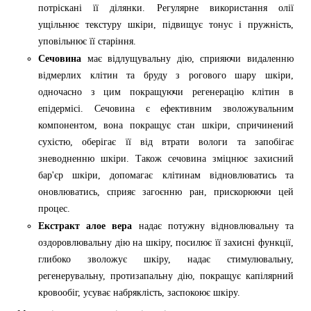
потріскані її ділянки. Регулярне використання олії
ущільнює текстуру шкіри, підвищує тонус і пружність,
уповільнює її старіння.
Сечовина
має відлущувальну дію, сприяючи видаленню
відмерлих клітин та бруду з рогового шару шкіри,
одночасно з цим покращуючи регенерацію клітин в
епідермісі. Сечовина є ефективним зволожувальним
компонентом, вона покращує стан шкіри, спричинений
сухістю, оберігає її від втрати вологи та запобігає
зневодненню шкіри. Також сечовина зміцнює захисний
бар'єр шкіри, допомагає клітинам відновлюватись та
оновлюватись, сприяє загоєнню ран, прискорюючи цей
процес.
Екстракт алое вера
надає потужну відновлювальну та
оздоровлювальну дію на шкіру, посилює її захисні функції,
глибоко зволожує шкіру, надає стимулювальну,
регенерувальну, протизапальну дію, покращує капілярний
кровообіг, усуває набряклість, заспокоює шкіру.