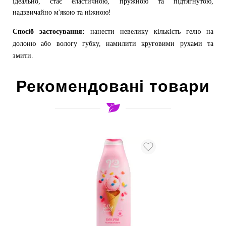
ідеально, стає еластичною, пружною та підтягнутою,
надзвичайно м'якою та ніжною!
Спосіб застосування:
нанести невелику кількість гелю на
долоню або вологу губку, намилити круговими рухами та
змити.
Рекомендовані товари