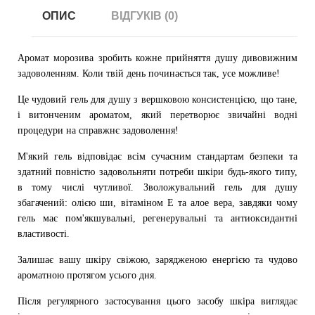
ОПИС
ВІДГУКІВ (0)
Аромат морозива зробить кожне прийняття душу дивовижним
задоволенням. Коли твій день починається так, усе можливе!
Це чудовий гель для душу з вершковою консистенцією, що тане,
і витонченим ароматом, який перетворює звичайні водні
процедури на справжнє задоволення!
М'який гель відповідає всім сучасним стандартам безпеки та
здатний повністю задовольняти потреби шкіри будь-якого типу,
в тому числі чутливої. Зволожувальний гель для душу
збагачений: олією ши, вітаміном Е та алое вера, завдяки чому
гель має пом'якшувальні, регенерувальні та антиоксидантні
властивості.
Залишає вашу шкіру свіжою, зарядженою енергією та чудово
ароматною протягом усього дня.
Після регулярного застосування цього засобу шкіра виглядає