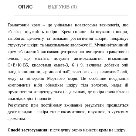
ОПИС
ВІДГУКІВ (0)
Гранатовий крем – це унікальна новаторська технологія, що
зберігає пружність шкіри. Крем сприяє підтягуванню шкіри,
запобігає целюліту та ознакам розтягнення шкіри, покращує
структуру шкіри та максимально зволожує її. Мультивітамінний
крем збагачений висококонцентрованою очищеною гранатовою
олією, що містить потужні антиоксиданти, вітамінами
С+Е+К+В5, кислотами омега-3, 6 і 9, включає добавки олії
плодів шипшини, арганової олії, зеленого чаю, оливкової олії,
меду та мінералів Мертвого моря. Це особливе поєднання
компонентів ніби обволікає шкіру тіла вологою, надає їй
пружності та концентрується на ділянках, де шкіра стала в'ялою
внаслідок дієт і пологів.
Результати: при постійному вживанні результати проявляться
дуже швидко – шкіра стане оксамитовою, пружною, з чуттєвим
ароматом.
Спосіб застосування:
після душу рясно нанести крем на шкіру