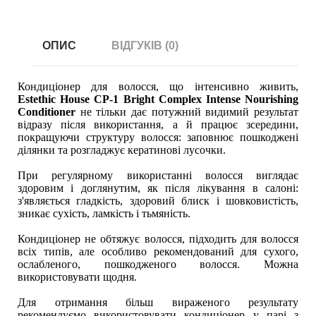
ОПИС
ВІДГУКІВ (0)
Кондиціонер для волосся, що інтенсивно живить,
Estethic House CP-1 Bright Complex Intense Nourishing
Conditioner
не тільки дає потужний видимий результат
відразу після використання, а й працює зсередини,
покращуючи структуру волосся: заповнює пошкоджені
ділянки та розгладжує кератинові лусочки.
При регулярному використанні волосся виглядає
здоровим і доглянутим, як після лікування в салоні:
з'являється гладкість, здоровий блиск і шовковистість,
зникає сухість, ламкість і тьмяність.
Кондиціонер не обтяжує волосся, підходить для волосся
всіх типів, але особливо рекомендований для сухого,
ослабленого, пошкодженого волосся. Можна
використовувати щодня.
Для отримання більш вираженого результату
рекомендуємо використовувати кондиціонер у парі з