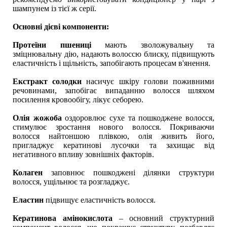
шампунем із тієї ж серії.
Основні дієві компоненти:
Протеїни пшениці
мають зволожувальну та
зміцнювальну дію, надають волоссю блиску, підвищують
еластичність і щільність, запобігають процесам в'янення.
Екстракт солодки
насичує шкіру голови поживними
речовинами, запобігає випаданню волосся шляхом
посилення кровообігу, лікує себорею.
Олія жожоба
оздоровлює сухе та пошкоджене волосся,
стимулює зростання нового волосся. Покриваючи
волосся найтоншою плівкою, олія живить його,
пригладжує кератинові лусочки та захищає від
негативного впливу зовнішніх факторів.
Колаген
заповнює пошкоджені ділянки структури
волосся, ущільнює та розгладжує.
Еластин
підвищує еластичність волосся.
Кератинова амінокислота
– основний структурний