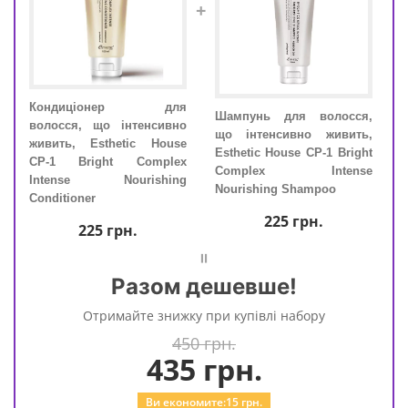
+
Кондиціонер для
Ко
ся,
Шампунь для волосся,
волосся, що інтенсивно
воло
ть,
що інтенсивно живить,
живить, Esthetic House
живи
ight
Esthetic House CP-1 Bright
CP-1 Bright Complex
CP-
nse
Complex Intense
Intense Nourishing
Int
Nourishing Shampoo
Conditioner
Cond
225
грн.
225
грн.
=
Разом дешевше!
Отримайте знижку при купівлі набору
450 грн.
435
грн.
Ви економите:
15
грн.