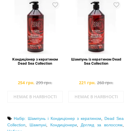
)
Кондиціонер з кератином
Шампунь із кератином Dead
Dead Sea Collection
Sea Collection
254 грн.
299 грн.
221 грн.
260 грн.
НЕМАЄ В НАЯВНОСТІ
НЕМАЄ В НАЯВНОСТІ
Набір: Шампунь і Кондиціонер з кератином
,
Dead Sea
Collection
,
Шампуні
,
Кондиціонери
,
Догляд за волоссям
,