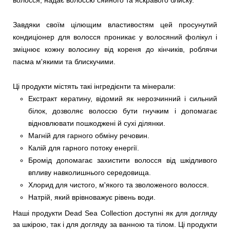
волосся, надає волоссю сяйного та яскравого блиску.
Завдяки своїм цілющим властивостям цей просунутий
кондиціонер для волосся проникає у волосяний фолікул і
зміцнює кожну волосину від кореня до кінчиків, роблячи
пасма м'якими та блискучими.
Ці продукти містять такі інгредієнти та мінерали:
Екстракт кератину, відомий як нерозчинний і сильний
білок, дозволяє волоссю бути гнучким і допомагає
відновлювати пошкоджені й сухі ділянки.
Магній для гарного обміну речовин.
Калій для гарного потоку енергії.
Бромід допомагає захистити волосся від шкідливого
впливу навколишнього середовища.
Хлорид для чистого, м'якого та зволоженого волосся.
Натрій, який врівноважує рівень води.
Наші продукти Dead Sea Collection доступні як для догляду
за шкірою, так і для догляду за ванною та тілом. Ці продукти