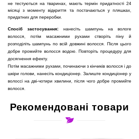
не тестуються на тваринах, мають термін придатності 24
місяці з моменту відкриття та постачаються у пляшках,
придатних для переробки.
Спосіб застосування:
нанесіть шампунь на вологе
волосся, потім масажними рухами створіть піну й
розподіліть шампунь по всій довжині волосся. Після цього
добре промийте волосся водою. Повторіть процедуру для
досягнення ефекту.
Потім масажними рухами, починаючи з кінчиків волосся і до
шкіри голови, нанесіть кондиціонер. Залиште кондиціонер у
волоссі на дві-чотири хвилини, після чого добре промийте
волосся.
Рекомендовані товари