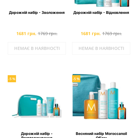
Дорожній набір - Зволоження
Дорожній набір - Відновлення
1681 грн.
1769 грн.
1681 грн.
1769 грн.
НЕМАЄ В НАЯВНОСТІ
НЕМАЄ В НАЯВНОСТІ
-5 %
-5 %
Дорожній набір -
Весняний набір Moroccanoil
Розгладжування
Об'єм