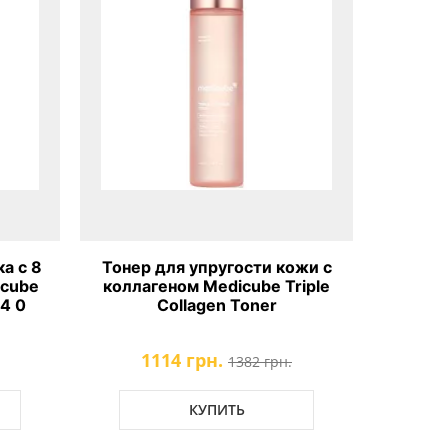
а с 8
Тонер для упругости кожи с
Инт
icube
коллагеном Medicube Triple
микрои
 4 0
Collagen Toner
Medic
1114 грн.
1
1382 грн.
КУПИТЬ