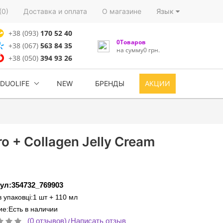
(0)
Доставка и оплата
О магазине
Язык
+38 (093)
170 52 40
0Товаров
+38 (067)
563 84 35
на сумму0 грн.
+38 (050)
394 93 26
DUOLIFE
NEW
БРЕНДЫ
АКЦИИ
 + Collagen Jelly Cream
ул:354732_769903
 в упаковці:1 шт + 110 мл
е:Есть в наличии
(0 отзывов)
Написать отзыв
/