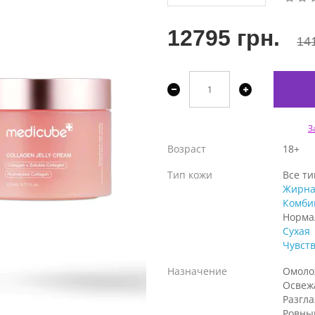
12795 грн.
14
З
Возраст
18+
Тип кожи
Все т
Жирна
Комби
Норма
Сухая
Чувст
Назначение
Омоло
Освеж
Разгл
Ровны