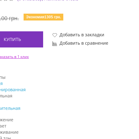
Экономия1305 грн.
100 грн.
Добавить в закладки
КУПИТЬ
Добавить в сравнение
аказать в 1 клик
ипы
я
нированная
льная
вительная
жение
ает
аживание
й тон