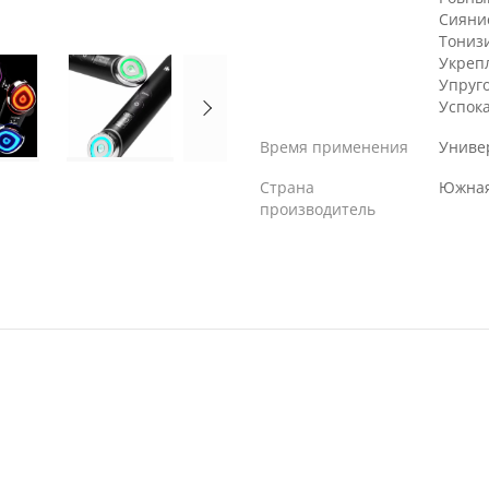
Сияни
Тониз
Укреп
Упруг
Успок
Время применения
Униве
Страна
Южная
производитель