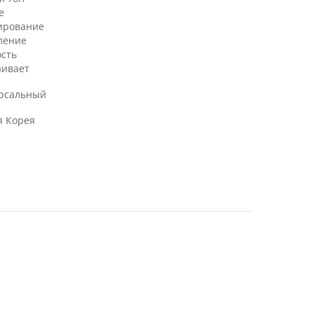
е
ирование
ление
ость
аивает
рсальный
 Корея