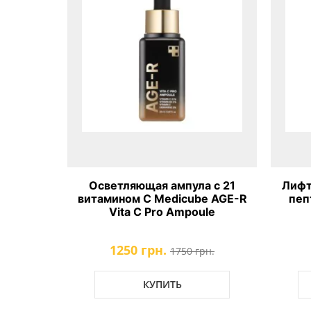
 PDRN и
Осветляющая ампула с 21
Лифт
e PDRN
витамином C Medicube AGE-R
пеп
Mask
Vita C Pro Ampoule
1250 грн.
.
1750 грн.
КУПИТЬ