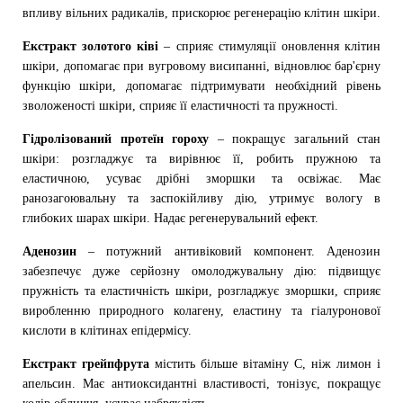
впливу вільних радикалів, прискорює регенерацію клітин шкіри.
Екстракт золотого ківі
– сприяє стимуляції оновлення клітин
шкіри, допомагає при вугровому висипанні, відновлює бар'єрну
функцію шкіри, допомагає підтримувати необхідний рівень
зволоженості шкіри, сприяє її еластичності та пружності.
Гідролізований протеїн гороху
– покращує загальний стан
шкіри: розгладжує та вирівнює її, робить пружною та
еластичною, усуває дрібні зморшки та освіжає. Має
ранозагоювальну та заспокійливу дію, утримує вологу в
глибоких шарах шкіри. Надає регенерувальний ефект.
Аденозин
– потужний антивіковий компонент. Аденозин
забезпечує дуже серйозну омолоджувальну дію: підвищує
пружність та еластичність шкіри, розгладжує зморшки, сприяє
виробленню природного колагену, еластину та гіалуронової
кислоти в клітинах епідермісу.
Екстракт грейпфрута
містить більше вітаміну С, ніж лимон і
апельсин. Має антиоксидантні властивості, тонізує, покращує