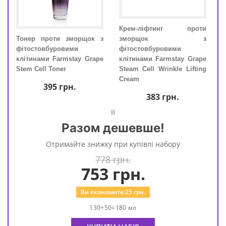
рем
Крем-ліфтинг проти
 з
Тонер проти зморщок з
зморщок з
Тон
фітостовбуровими
фітостовбуровими
фіто
rape
клітинами Farmstay Grape
клітинами Farmstay Grape
кліт
pair
Stem Cell Toner
Steam Cell Wrinkle Lifting
Stem
Cream
395
грн.
383
грн.
=
Разом дешевше!
Отримайте знижку при купівлі набору
778 грн.
753
грн.
Ви економите:
25
грн.
130+50=180 мл