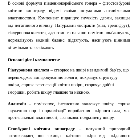
В основі формули південнокорейського тонера – фітостовбурові
клітини винограду, відомі своїми потужними антивіковими
властивостями. Компонент підвищує гнучкість дерми, захищає
від негативного впливу. Натуральні екстракти (ківі, грейпфрут),
гіалуронова кислота, аденозин та олія ши помітно пом'якшують,
нормалізують водний баланс, підтягують, насичують цінними
вітамінами та освіжають.
Основні дієві компоненти:
Гіалуронова кислота
– створює на шкірі невидимий бар'єр, що
перешкоджає випаровуванню вологи, покращує структуру
шкіри, сприяє регенерації клітин шкіри, скорочує дрібні
зморшки, робить шкіру гладкою та ніжною.
А
лантоїн
– пом'якшує, інтенсивно зволожує шкіру, сприяє
звуженню пор і нормалізації вироблення шкірного сала, має
протизапальні властивості, заспокоює подразнену шкіру.
Стовбурові клітини винограду
– потужний природний
антиоксидант, що захищає клітини шкіри від шкідливого