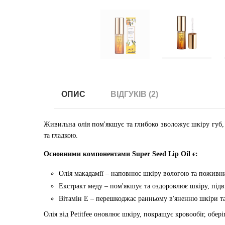
ОПИС
ВІДГУКІВ (2)
Живильна олія пом'якшує та глибоко зволожує шкіру губ, у
та гладкою.
Основними компонентами Super Seed Lip Oil є:
Олія макадамії – наповнює шкіру вологою та поживни
Екстракт меду – пом'якшує та оздоровлює шкіру, підв
Вітамін Е – перешкоджає ранньому в'яненню шкіри т
Олія від Petitfee оновлює шкіру, покращує кровообіг, обер