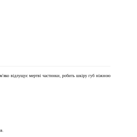
б м'яко відлущує мертві частинки, робить шкіру губ ніжною
в.