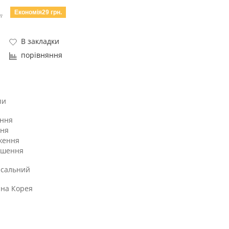
Економія29 грн.
.
В закладки
порівняння
пи
ння
ння
ження
кшення
рсальний
нна Корея