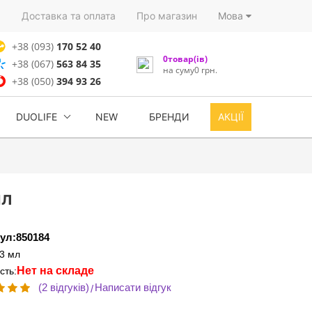
)
Доставка та оплата
Про магазин
Мова
+38 (093)
170 52 40
0товар(ів)
+38 (067)
563 84 35
на суму0 грн.
+38 (050)
394 93 26
DUOLIFE
NEW
БРЕНДИ
АКЦІЇ
мл
ул:850184
3 мл
Нет на складе
сть:
(2 відгуків)
Написати відгук
/