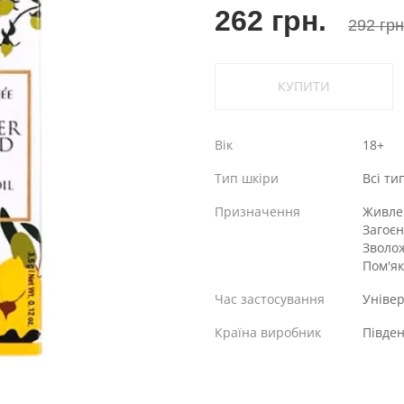
262 грн.
292 грн
КУПИТИ
Вік
18+
Тип шкіри
Всі ти
Призначення
Живле
Загоє
Зволо
Пом'я
Час застосування
Уніве
Країна виробник
Півде