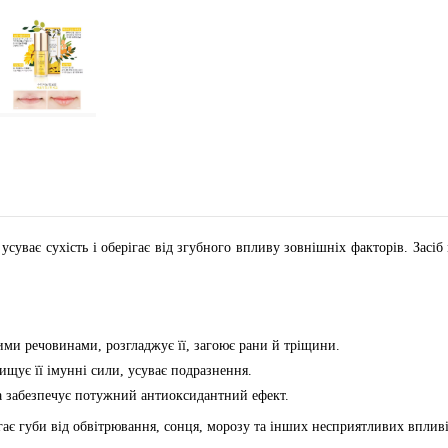
суває сухість і оберігає від згубного впливу зовнішніх факторів. Засі
ми речовинами, розгладжує її, загоює рани й тріщини.
ищує її імунні сили, усуває подразнення.
а забезпечує потужний антиоксидантний ефект.
ігає губи від обвітрювання, сонця, морозу та інших несприятливих впливі