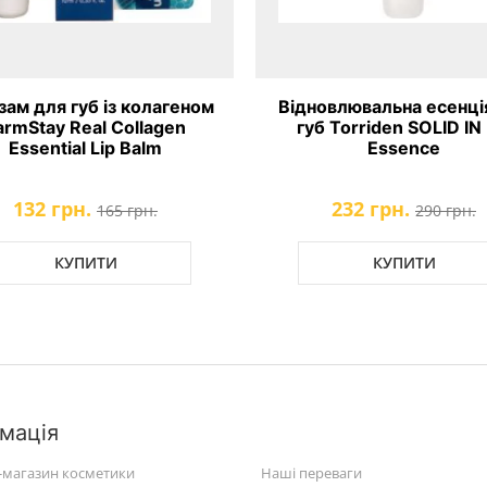
зам для губ із колагеном
Відновлювальна есенці
armStay Real Collagen
губ Torriden SOLID IN 
Essential Lip Balm
Essence
132 грн.
232 грн.
165 грн.
290 грн.
КУПИТИ
КУПИТИ
мація
-магазин косметики
Наші переваги