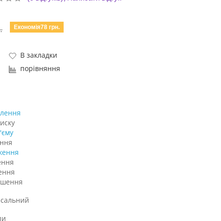
Економія78 грн.
.
В закладки
порівняння
влення
иску
'єму
ння
ження
ення
ення
кшення
рсальний
пи