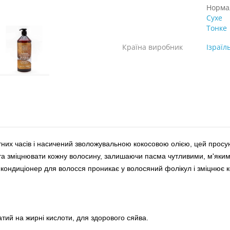
Норма
Сухе
Тонке
Країна виробник
Ізраїл
них часів і насичений зволожувальною кокосовою олією, цей прос
та зміцнювати кожну волосину, залишаючи пасма чутливими, м'яким
ондиціонер для волосся проникає у волосяний фолікул і зміцнює ко
атий на жирні кислоти, для здорового сяйва.