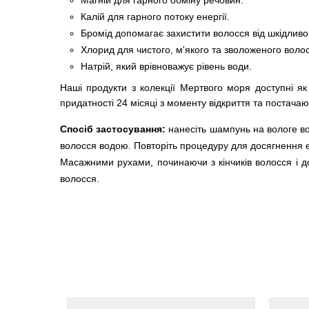
Магній для гарного обміну речовин.
Калій для гарного потоку енергії.
Бромід допомагає захистити волосся від шкідлив
Хлорид для чистого, м'якого та зволоженого воло
Натрій, який врівноважує рівень води.
Наші продукти з колекції Мертвого моря доступні як
придатності 24 місяці з моменту відкриття та постача
Спосіб застосування:
нанесіть шампунь на вологе во
волосся водою. Повторіть процедуру для досягнення 
Масажними рухами, починаючи з кінчиків волосся і до
волосся.