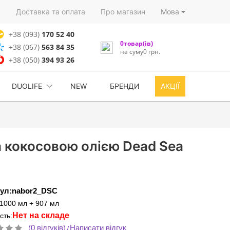
)
Доставка та оплата
Про магазин
Мова
+38 (093)
170 52 40
0товар(ів)
+38 (067)
563 84 35
на суму0 грн.
+38 (050)
394 93 26
DUOLIFE
NEW
БРЕНДИ
АКЦІЇ
а кокосовою олією Dead Sea
ул:nabor2_DSC
1000 мл + 907 мл
Нет на складе
сть:
(0 відгуків)
Написати відгук
/