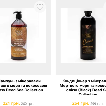
ампунь з мінералами
Кондиціонер з мінера
вого моря та кокосовою
Мертвого моря та коко
єю Dead Sea Collection
олією (Black) Dead S
Collection
221 грн.
254 грн.
260 грн.
299 грн.