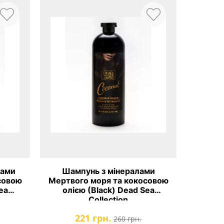
лами
Шампунь з мінералами
совою
Мертвого моря та кокосовою
ea
олією (Black) Dead Sea
Collection
221 грн.
260 грн.