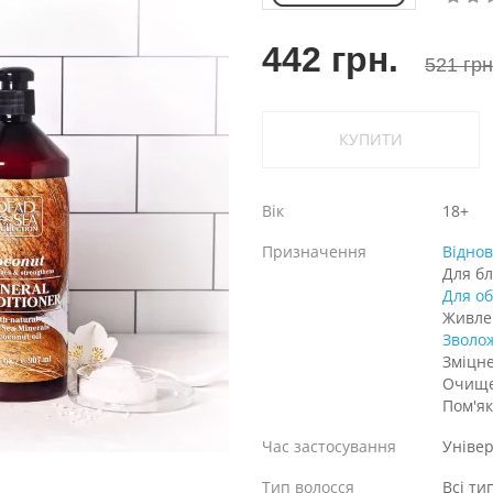
442 грн.
521 грн
КУПИТИ
Вік
18+
Призначення
Відно
Для бл
Для об
Живле
Зволо
Зміцн
Очищ
Пом'я
Час застосування
Уніве
Тип волосся
Всі ти