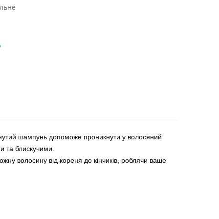
льне
ь
унутий шампунь допоможе проникнути у волосяний
и та блискучими.
жну волосину від кореня до кінчиків, роблячи ваше