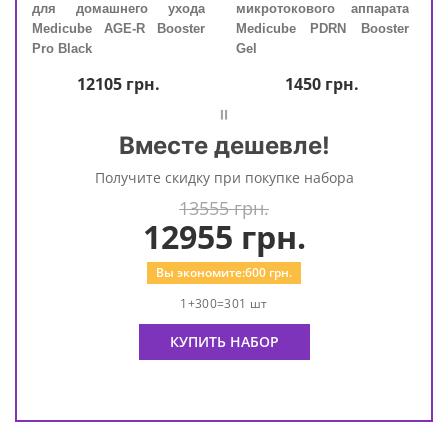
ube
для домашнего ухода
микротокового аппарата
для
ping
Medicube AGE-R Booster
Medicube PDRN Booster
Medi
Pro Black
Gel
Pro 
12105
грн.
1450
грн.
=
Вместе дешевле!
Получите скидку при покупке набора
13555 грн.
12955
грн.
Вы экономите:
600
грн.
1+300=301 шт
КУПИТЬ НАБОР