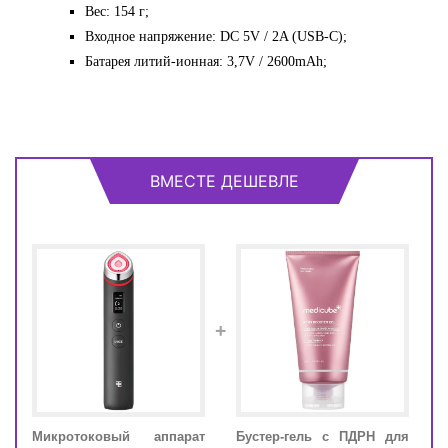
Вес: 154 г;
Входное напряжение: DC 5V / 2A (USB-C);
Батарея литий-ионная: 3,7V / 2600mAh;
ВМЕСТЕ ДЕШЕВЛЕ
+
а с
Микротоковый аппарат
Бустер-гель с ПДРН для
Мик