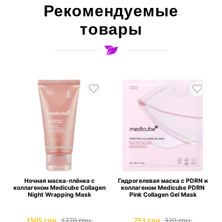
Рекомендуемые
товары
Гидрогелевая маска с PDRN и
Осветляющая ампула с 21
gen
коллагеном Medicube PDRN
витамином C Medicube AGE-R
Pink Collagen Gel Mask
Vita C Pro Ampoule
253 грн.
320 грн.
1250 грн.
1750 грн.