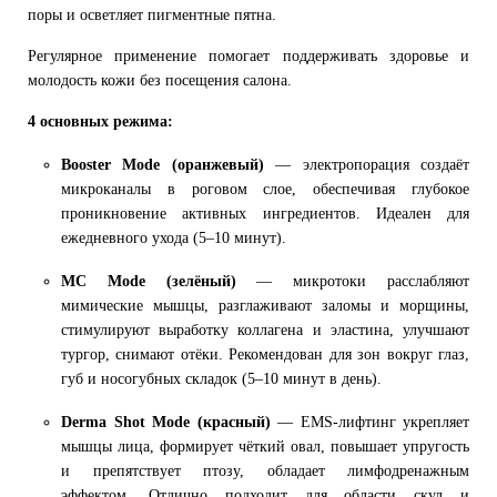
поры и осветляет пигментные пятна.
Регулярное применение помогает поддерживать здоровье и
молодость кожи без посещения салона.
4 основных режима:
Booster Mode (оранжевый)
— электропорация создаёт
микроканалы в роговом слое, обеспечивая глубокое
проникновение активных ингредиентов. Идеален для
ежедневного ухода (5–10 минут).
MC Mode (зелёный)
— микротоки расслабляют
мимические мышцы, разглаживают заломы и морщины,
стимулируют выработку коллагена и эластина, улучшают
тургор, снимают отёки. Рекомендован для зон вокруг глаз,
губ и носогубных складок (5–10 минут в день).
Derma Shot Mode (красный)
— EMS-лифтинг укрепляет
мышцы лица, формирует чёткий овал, повышает упругость
и препятствует птозу, обладает лимфодренажным
эффектом. Отлично подходит для области скул и