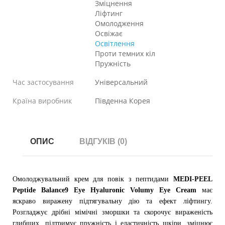
Зміцнення
Ліфтинг
Омолодження
Освіжає
Освітлення
Проти темних кіл
Пружність
Час застосування
Універсальний
Країна виробник
Південна Корея
ОПИС
ВІДГУКІВ (0)
Омолоджувальний крем для повік з пептидами
MEDI-PEEL
Peptide Balance9 Eye Hyaluronic Volumy Eye Cream
має
яскраво виражену підтягувальну дію та ефект ліфтингу.
Розгладжує дрібні мімічні зморшки та скорочує вираженість
глибших, підтримує пружність і еластичність шкіри, зміцнює