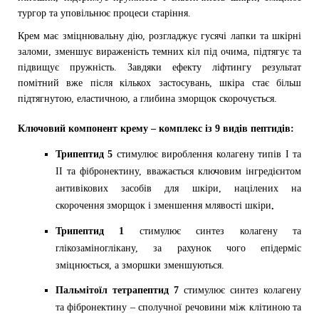
тургор та уповільнює процеси старіння.
Крем має зміцнювальну дію, розгладжує гусячі лапки та шкірні
заломи, зменшує вираженість темних кіл під очима, підтягує та
підвищує пружність. Завдяки ефекту ліфтингу результат
помітний вже після кількох застосувань, шкіра стає більш
підтягнутою, еластичною, а глибина зморщок скорочується.
Ключовий компонент крему – комплекс із 9 видів пептидів:
Трипептид 5
стимулює вироблення колагену типів I та
II та фібронектину, вважається ключовим інгредієнтом
антивікових засобів для шкіри, націлених на
скорочення зморщок і зменшення млявості шкіри
.
Трипептид 1
стимулює синтез колагену та
глікозаміноглікану, за рахунок чого епідерміс
зміцнюється, а зморшки зменшуються.
Пальмітоїл тетрапептид 7
стимулює синтез колагену
та фібронектину – сполучної речовини між клітиною та