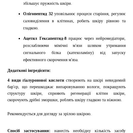
збільшує пружність шкіри.
Олігопептид 32
уповільнює процеси старіння, регулює
саловиділення в клітинах, робить шкіру рівною та
гладкою.
Ацетил Гексапептид-8
працює через нейромедіатори,
розслаблюючи мімічні м'язи шляхом утримання
сигнального білка (катехоламіну) від запуску
ефективного скорочення м'яза.
Додаткові інгредієнти:
4 види гіалуронової кислоти
створюють на шкірі невидимий
бар'єр, що перешкоджає випаровуванню вологи, покращують
структуру шкіри, сприяють регенерації клітин шкіри,
скорочують дрібні зморшки, роблять шкіру гладкою та ніжною.
Рекомендується для догляду за зрілою шкірою.
Спосіб застосування:
нанесіть необхідну кількість засобу