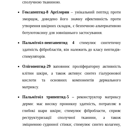
сполучною тканиною.
Гексапептид-8 Аргілерин
–
унікальний пептид проти
зморщок, доведено його значну ефективність проти
утворення шкірних складок, є безпечною альтернативою
ботулотоксину для зовнішнього застосування.
Пальмітоїл-пентапептид 4
стимулює синтетичну
здатність фібробластів, він належить до класу пептидів-
стимуляторів.
Олігопептид-29 з
аповнює проліфераторну активність
клітин шкіри, а також активує синтез гіалуронової
кислоти та основних компонентів дермального
матриксу.
Пальмітоїл трипептид-5 –
реконструктор матриксу
дерми: має високу проникну здатність, потрапляє в
глибокі шари шкіри; стимулює фібробласти, сприяє
реструктуризації сполучної тканини, а також
зміцненню судинної стінки; стимулює синтез колагену,