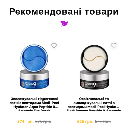
Рекомендовані товари
і
Зволожувальні гідрогелеві
Освітлювальні та
патчі з пептидами Medi-Peel
омолоджувальні патчі з
n
Hyaluron Aqua Peptide 9
пептидами Medi-Peel Hyaluron
Ampoule Eye Patch
Dark Benone Peptide 9 Ampoule
Eye Patch
574 грн.
675 грн.
625 грн.
675 грн.