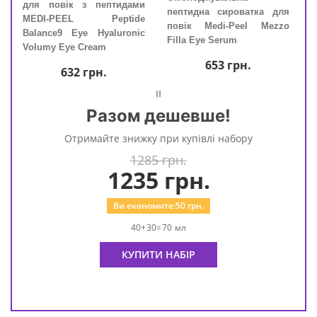
і з
для повік з пептидами
для
пептидна сироватка для
eel
MEDI-PEEL Peptide
MED
повік Medi-Peel Mezzo
de 9
Balance9 Eye Hyaluronic
Bala
Filla Eye Serum
Volumy Eye Cream
Volu
653
грн.
632
грн.
=
Разом дешевше!
Отримайте знижку при купівлі набору
1285 грн.
1235
грн.
Ви економите:
50
грн.
40+30=70 мл
КУПИТИ НАБІР