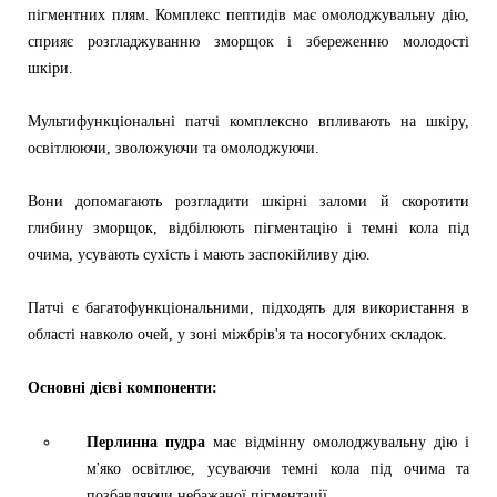
пігментних плям. Комплекс пептидів має омолоджувальну дію,
сприяє розгладжуванню зморщок і збереженню молодості
шкіри.
Мультифункціональні патчі комплексно впливають на шкіру,
освітлюючи, зволожуючи та омолоджуючи.
Вони допомагають розгладити шкірні заломи й скоротити
глибину зморщок, відбілюють пігментацію і темні кола під
очима, усувають сухість і мають заспокійливу дію.
Патчі є багатофункціональними, підходять для використання в
області навколо очей, у зоні міжбрів'я та носогубних складок.
Основні дієві компоненти:
Перлинна пудра
має відмінну омолоджувальну дію і
м'яко освітлює, усуваючи темні кола під очима та
позбавляючи небажаної пігментації.