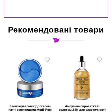
Рекомендовані товари
і
Зволожувальні гідрогелеві
Ампульна сироватка із
патчі з пептидами Medi-Peel
золотом 24К для еластичності