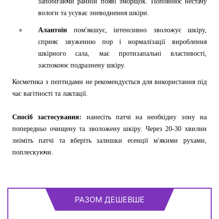
запобігаючи ранній появі зморщок. Поповнює нестачу
вологи та усуває зневоднення шкіри.
Алантоїн
пом'якшує, інтенсивно зволожує шкіру,
сприяє звуженню пор і нормалізації вироблення
шкірного сала, має протизапальні властивості,
заспокоює подразнену шкіру.
Косметика з пептидами не рекомендується для використання під
час вагітності та лактації.
Спосіб застосування:
нанесіть патчі на необхідну зону на
попередньо очищену та зволожену шкіру. Через 20-30 хвилин
зніміть патчі та вберіть залишки есенції м'якими рухами,
поплескуючи.
РАЗОМ ДЕШЕВШЕ