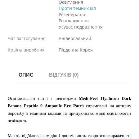
Освітлення
Проти темних кіл
Регенерація
Розгладження
Усуває подразнення
Час застосування
Універсальний
Країна виробник
Південна Корея
ОПИС
ВІДГУКІВ (0)
Освітлювальні патчі з пептидами
Medi-Peel Hyaluron Dark
Benone Peptide 9 Ampoule Eye Patc
h спрямовані на активну
боротьбу з темними колами та припухлістю, м'яко освітлюють і
освіжають.
Мають відбілювальну дію і допомагають скоротити вираженість