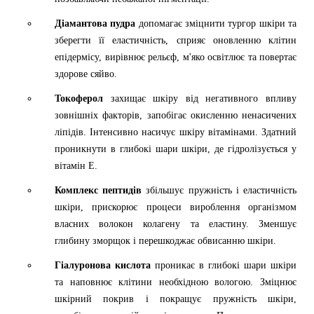
Діамантова пудра
допомагає зміцнити тургор шкіри та
зберегти її еластичність, сприяє оновленню клітин
епідермісу, вирівнює рельєф, м'яко освітлює та повертає
здорове сяйво.
Токоферол
захищає шкіру від негативного впливу
зовнішніх факторів, запобігає окисленню ненасичених
ліпідів. Інтенсивно насичує шкіру вітамінами. Здатний
проникнути в глибокі шари шкіри, де гідролізується у
вітамін Е.
Комплекс пептидів
збільшує пружність і еластичність
шкіри, прискорює процеси вироблення організмом
власних волокон колагену та еластину. Зменшує
глибину зморщок і перешкоджає обвисанню шкіри.
Гіалуронова кислота
проникає в глибокі шари шкіри
та наповнює клітини необхідною вологою. Зміцнює
шкірний покрив і покращує пружність шкіри,