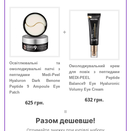
+
Освітлювальні та
Ос
Омолоджувальний крем
ем з
омолоджувальні патчі з
омол
для повік з пептидами
EEL
пептидами Medi-Peel
пеп
MEDI-PEEL Peptide
eam
Hyaluron Dark Benone
Hya
Balance9 Eye Hyaluronic
Peptide 9 Ampoule Eye
Pep
Volumy Eye Cream
Patch
Patc
632
грн.
625
грн.
=
Разом дешевше!
+
Отримайте знижку при купівлі набору