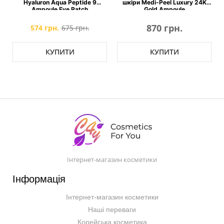
n
Hyaluron Aqua Peptide 9
шкіри Medi-Peel Luxury 24K
Ampoule Eye Patch
Gold Ampoule
870 грн.
574 грн.
675 грн.
КУПИТИ
КУПИТИ
Інтернет-магазин косметики
Інформація
Інтернет-магазин косметики
Наші переваги
Корейська косметика