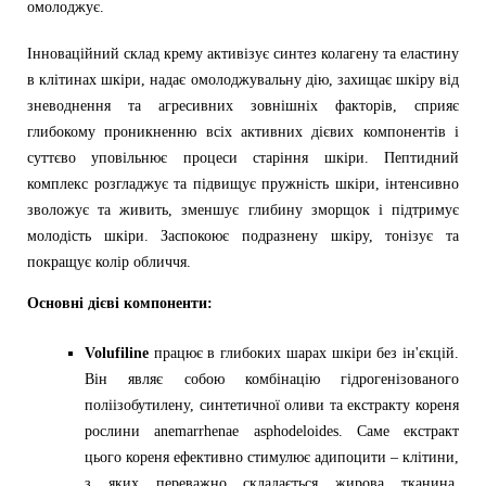
омолоджує.
Інноваційний склад крему активізує синтез колагену та еластину
в клітинах шкіри, надає омолоджувальну дію, захищає шкіру від
зневоднення та агресивних зовнішніх факторів, сприяє
глибокому проникненню всіх активних дієвих компонентів і
суттєво уповільнює процеси старіння шкіри. Пептидний
комплекс розгладжує та підвищує пружність шкіри, інтенсивно
зволожує та живить, зменшує глибину зморщок і підтримує
молодість шкіри. Заспокоює подразнену шкіру, тонізує та
покращує колір обличчя.
Основні дієві компоненти:
Volufiline
працює в глибоких шарах шкіри без ін'єкцій.
Він являє собою комбінацію гідрогенізованого
поліізобутилену, синтетичної оливи та екстракту кореня
рослини anemarrhenae asphodeloides. Саме екстракт
цього кореня ефективно стимулює адипоцити – клітини,
з яких переважно складається жирова тканина.