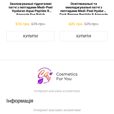
і
Зволожувальні гідрогелеві
Освітлювальні та
патчі з пептидами Medi-Peel
омолоджувальні патчі з
n
Hyaluron Aqua Peptide 9
пептидами Medi-Peel Hyaluron
Ampoule Eye Patch
Dark Benone Peptide 9 Ampoule
Eye Patch
574 грн.
675 грн.
625 грн.
675 грн.
КУПИТИ
КУПИТИ
Інтернет-магазин косметики
Інформація
Інтернет-магазин косметики