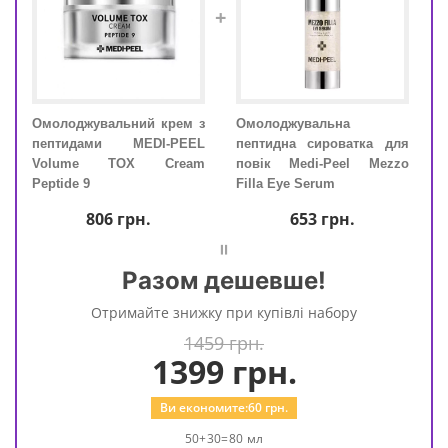
+
Омолоджувальний крем з
Омолоджувальна
Омол
і з
пептидами MEDI-PEEL
пептидна сироватка для
пеп
eel
Volume TOX Cream
повік Medi-Peel Mezzo
Vo
de 9
Peptide 9
Filla Eye Serum
Pept
806
грн.
653
грн.
=
Разом дешевше!
Отримайте знижку при купівлі набору
1459 грн.
1399
грн.
Ви економите:
60
грн.
50+30=80 мл