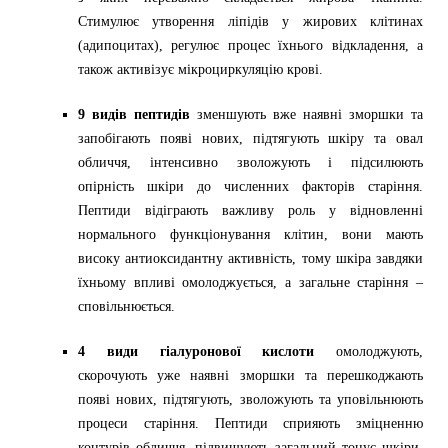
Стимулює утворення ліпідів у жирових клітинах
(адипоцитах), регулює процес їхнього відкладення, а
також активізує мікроциркуляцію крові.
9 видів пептидів
зменшують вже наявні зморшки та
запобігають появі нових, підтягують шкіру та овал
обличчя, інтенсивно зволожують і підсилюють
опірність шкіри до численних факторів старіння.
Пептиди відіграють важливу роль у відновленні
нормального функціонування клітин, вони мають
високу антиоксидантну активність, тому шкіра завдяки
їхньому впливі омолоджується, а загальне старіння –
сповільнюється.
4 види гіалуронової кислоти
омолоджують,
скорочують уже наявні зморшки та перешкоджають
появі нових, підтягують, зволожують та уповільнюють
процеси старіння. Пептиди сприяють зміцненню