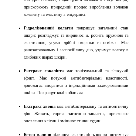
контурів обличчя, підвищують загальний тонус шкіри,
прискорюють природний процес вироблення волокон
колагену та еластину в епідермісі.
Гідролізований колаген
покращує загальний стан
шкіри: розгладжує та вирівнює її, робить пружною та
еластичною, усуває дрібні зморшки та освіжає. Має
ранозагоювальну і заспокійливу дію, утримує вологу в
глибоких шарах шкіри.
Екстракт евкаліпта
має тонізувальний та в'яжучий
ефект. Має потужні антибактеріальні властивості,
допомагає впоратися з інфекційними захворюваннями
шкіри. Покращує колір обличчя.
Екстракт хвоща
має антибактеріальну та антисептичну
дію. Живить, сприяє загоєнню запалень, прискорює
оновлення клітин і зміцнює стінки судин.
Кетон малини
підвищує еластичність шкіри, оптимізує