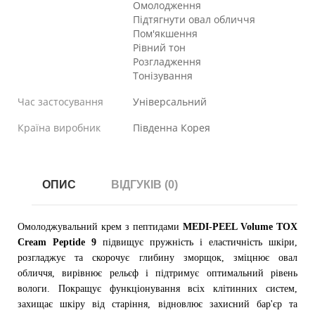
Омолодження
Підтягнути овал обличчя
Пом'якшення
Рівний тон
Розгладження
Тонізування
Час застосування
Універсальний
Країна виробник
Південна Корея
ОПИС
ВІДГУКІВ (0)
Омолоджувальний крем з пептидами
MEDI-PEEL Volume TOX
Cream Peptide 9
підвищує пружність і еластичність шкіри,
розгладжує та скорочує глибину зморщок, зміцнює овал
обличчя, вирівнює рельєф і підтримує оптимальний рівень
вологи. Покращує функціонування всіх клітинних систем,
захищає шкіру від старіння, відновлює захисний бар'єр та