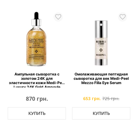
Ампульная сыворотка с
Омолаживающая пептидная
золотом 24К для
сыворотка для век Medi-Peel
n
эластичности кожи Medi-Peel
Mezzo Filla Eye Serum
e
Luxury 24K Gold Ampoule
870 грн.
653 грн.
725 грн.
КУПИТЬ
КУПИТЬ