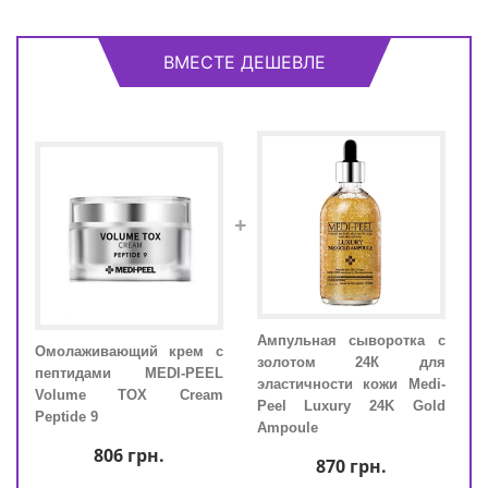
ВМЕСТЕ ДЕШЕВЛЕ
+
Ампульная сыворотка с
Омолаживающий крем с
Омо
 для
золотом 24К для
пептидами MEDI-PEEL
пеп
illa
эластичности кожи Medi-
Volume TOX Cream
Vo
Peel Luxury 24K Gold
Peptide 9
Pept
Ampoule
806
грн.
870
грн.