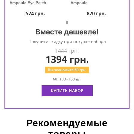
Ampoule Eye Patch
Ampoule
Ampo
574
грн.
870
грн.
=
Вместе дешевле!
Получите скидку при покупке набора
1444 грн.
1394
грн.
Вы экономите:
50
грн.
60+100=160 шт
КУПИТЬ НАБОР
Рекомендуемые
товары