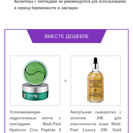
Косметика с пептидами не рекомендуется для использования
в период беременности и лактации.
ВМЕСТЕ ДЕШЕВЛЕ
+
рем
Успокаивающие
Ампульная сыворотка с
Успо
ами
гидрогелевые патчи с
золотом 24К для
гид
ide
пептидами Medi-Peel
эластичности кожи Medi-
пеп
onic
Hyaluron Cica Peptide 9
Peel Luxury 24K Gold
Hyal