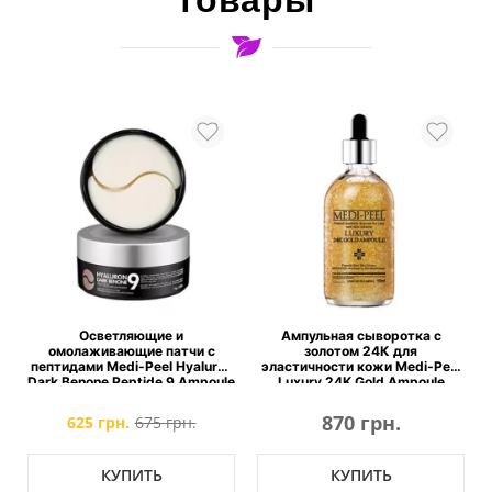
Осветляющие и
Ампульная сыворотка с
омолаживающие патчи с
золотом 24К для
пептидами Medi-Peel Hyaluron
эластичности кожи Medi-Peel
Dark Benone Peptide 9 Ampoule
Luxury 24K Gold Ampoule
Eye Patch
870 грн.
625 грн.
675 грн.
КУПИТЬ
КУПИТЬ