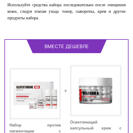
Используйте средства набора последовательно после очищения
кожи, следуя этапам ухода: тонер, сыворотка, крем и другие
продукты набора.
ВМЕСТЕ ДЕШЕВЛЕ
+
для
Осветляющий
Набор против
На
ами
капсульный крем с
пигментации с
пи