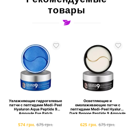
товары
е
Увлажняющие гидрогелевые
Осветляющие и
патчи с пептидами Medi-Peel
омолаживающие патчи с
n
Hyaluron Aqua Peptide 9
пептидами Medi-Peel Hyaluron
Ampoule Eye Patch
Dark Benone Peptide 9 Ampoule
Eye Patch
574 грн.
675 грн.
625 грн.
675 грн.