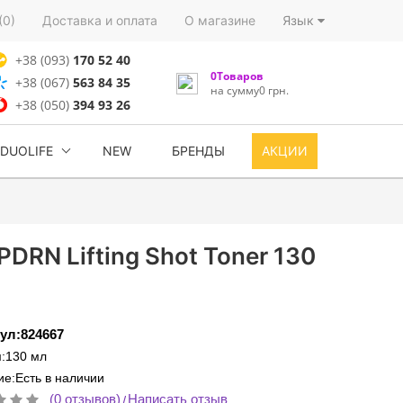
(0)
Доставка и оплата
О магазине
Язык
+38 (093)
170 52 40
0Товаров
+38 (067)
563 84 35
на сумму0 грн.
+38 (050)
394 93 26
DUOLIFE
NEW
БРЕНДЫ
АКЦИИ
RN Lifting Shot Toner 130
ул:824667
:130 мл
е:Есть в наличии
(0 отзывов)
Написать отзыв
/