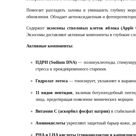
Помогает разгладить заломы и уменьшить глубину мор
обновления. Обладает антиоксидантным и фотопротекторны
Содержит
экзосомы стволовых клеток яблока (Apple Ce
Экзосомы доставляют активные компоненты в глубокие сл
Активные компоненты:
ПДРН (Sodium DNA)
— полинуклеотиды, стимулирую
стресса и преждевременного старения.
Гидролат лотоса
— тонизирует, увлажняет и выравни
11 видов пептидов
, включая ботулоподобный пепт
лица, предотвращая появление мимических морщин.
Витамин С (аскорбил фосфат натрия)
в стабильной
Аминокислоты
укрепляют защитный барьер кожи, дел
PHA и LHA кислоты (глюконолактон и каприлоилс