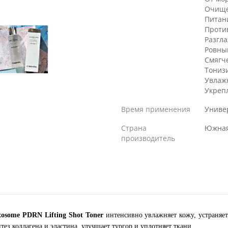
Очищ
Питан
Проти
Разгл
Ровны
Смягч
Тониз
Увлаж
Укреп
Время применения
Униве
Страна
Южная
производитель
osome PDRN Lifting Shot Toner
интенсивно увлажняет кожу, устраняет
з коллагена и эластина, улучшает тургор и уплотняет ткани.