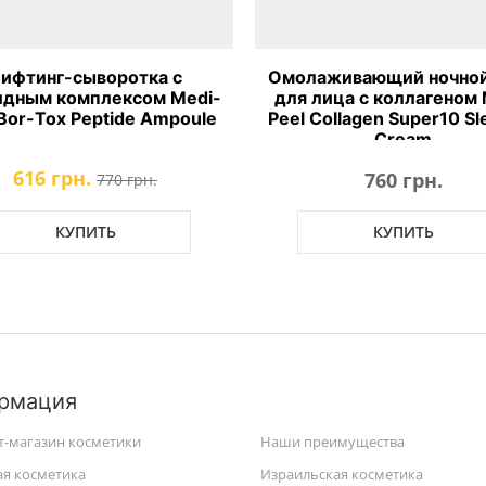
ифтинг-сыворотка с
Омолаживающий ночной
идным комплексом Medi-
для лица с коллагеном 
 Bor-Tox Peptide Ampoule
Peel Collagen Super10 Sl
Cream
616 грн.
760 грн.
770 грн.
КУПИТЬ
КУПИТЬ
рмация
т-магазин косметики
Наши преимущества
ая косметика
Израильская косметика