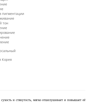
ение
ие
в пигментации
аживание
й тон
ение
ирование
нение
ление
рсальный
 Корея
 сухость и стянутость, мягко отшелушивает и повышает её