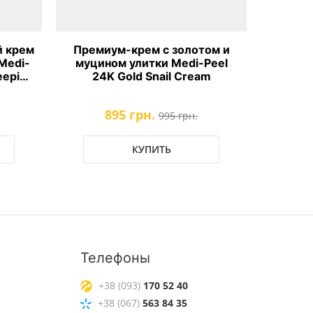
 крем
Премиум-крем с золотом и
Ампул
Medi-
муцином улитки Medi-Peel
маск
eeping
24K Gold Snail Cream
Hyalur
895 грн.
995 грн.
КУПИТЬ
Телефоны
+38 (093)
170 52 40
+38 (067)
563 84 35