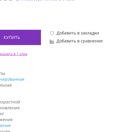
Добавить в закладки
КУПИТЬ
Добавить в сравнение
аказать в 1 клик
ипы
нированная
льная
озрастной
ановление
нг
жение
ление
рщин