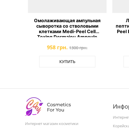
тка с
Омолаживающая ампульная
Л
ля
сыворотка со стволовыми
пепт
di-Peel
клетками Medi-Peel Cell
Peel
poule
Toxing Dermajou Ampoule
958 грн.
1300 грн.
КУПИТЬ
Инфо
Интерне
Интернет магазин косметики
Корейск