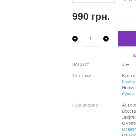
990 грн.
З
Возраст
35+
Тип кожи
Все т
Комби
Норма
Сухая
Назначение
Антив
Восст
Лифти
Омоло
Освет
От мо