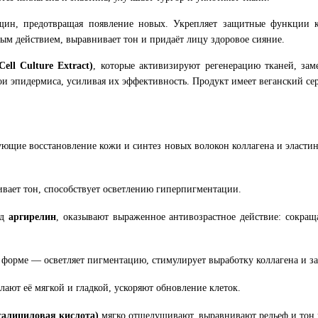
щин, предотвращая появление новых. Укрепляет защитные функции к
м действием, выравнивает тон и придаёт лицу здоровое сияние.
ll Culture Extract)
, которые активизируют регенерацию тканей, за
ои эпидермиса, усиливая их эффективность. Продукт имеет веганский с
щие восстановление кожи и синтез новых волокон коллагена и эластина
вает тон, способствует осветлению гиперпигментации.
ид
аргирелин
, оказывают выраженное антивозрастное действие: сокр
 форме — осветляет пигментацию, стимулирует выработку коллагена и за
ают её мягкой и гладкой, ускоряют обновление клеток.
алициловая кислота)
мягко отшелушивают, выравнивают рельеф и тон 