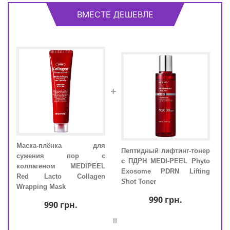
ВМЕСТЕ ДЕШЕВЛЕ
+
нг-
Маска-плёнка для
Ма
Пептидный лифтинг-тонер
N и
сужения пор с
су
с ПДРН MEDI-PEEL Phyto
EEL
коллагеном MEDIPEEL
кол
Exosome PDRN Lifting
DRN
Red Lacto Collagen
Red
Shot Toner
Wrapping Mask
Wrap
990
грн.
990
грн.
=