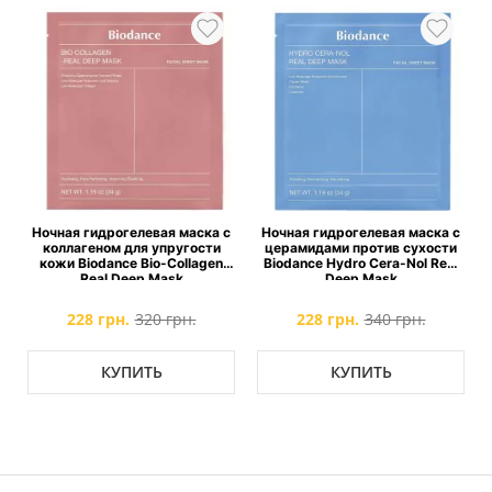
м
Ночная гидрогелевая маска с
Ночная гидрогелевая маска с
коллагеном для упругости
церамидами против сухости
g
кожи Biodance Bio-Collagen
Biodance Hydro Cera-Nol Real
Real Deep Mask
Deep Mask
228 грн.
320 грн.
228 грн.
340 грн.
КУПИТЬ
КУПИТЬ