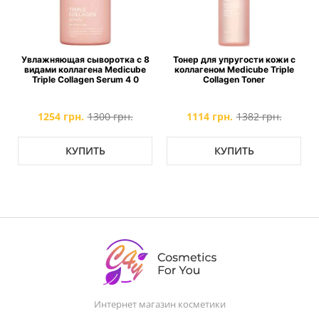
и
Увлажняющая сыворотка с 8
Тонер для упругости кожи с
видами коллагена Medicube
коллагеном Medicube Triple
Triple Collagen Serum 4 0
Collagen Toner
1254 грн.
1300 грн.
1114 грн.
1382 грн.
КУПИТЬ
КУПИТЬ
Интернет магазин косметики