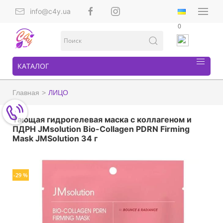
info@c4y.ua
0
КАТАЛОГ
Главная
ЛИЦО
Тающая гидрогелевая маска с коллагеном и
ПДРН JMsolution Bio-Collagen PDRN Firming
Mask JMSolution 34 г
-29 %