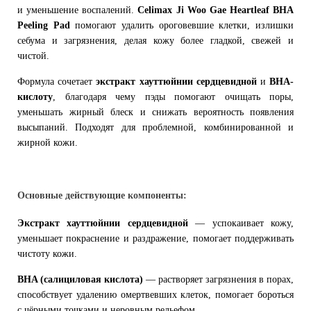
и уменьшение воспалений.
Celimax Ji Woo Gae Heartleaf BHA
Peeling Pad
помогают удалить ороговевшие клетки, излишки
себума и загрязнения, делая кожу более гладкой, свежей и
чистой.
Формула сочетает
экстракт хауттюйнии сердцевидной
и
BHA-
кислоту
, благодаря чему пэды помогают очищать поры,
уменьшать жирный блеск и снижать вероятность появления
высыпаний. Подходят для проблемной, комбинированной и
жирной кожи.
Основные действующие компоненты:
Экстракт хауттюйнии сердцевидной
— успокаивает кожу,
уменьшает покраснение и раздражение, помогает поддерживать
чистоту кожи.
BHA (салициловая кислота)
— растворяет загрязнения в порах,
способствует удалению омертвевших клеток, помогает бороться
с чёрными точками и неровным рельефом.