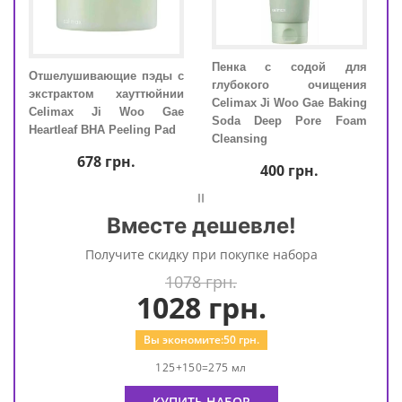
ный
Пенка с содой для
Отш
Отшелушивающие пэды с
ожи
глубокого очищения
экс
экстрактом хауттюйнии
ight
Celimax Ji Woo Gae Baking
Cel
Celimax Ji Woo Gae
++++
Soda Deep Pore Foam
Hear
Heartleaf BHA Peeling Pad
Cleansing
678
грн.
400
грн.
=
Вместе дешевле!
Получите скидку при покупке набора
1078 грн.
1028
грн.
Вы экономите:
50
грн.
125+150=275 мл
КУПИТЬ НАБОР