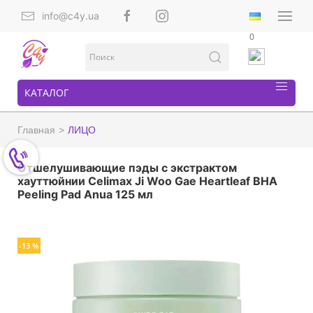
info@c4y.ua
0
КАТАЛОГ
Главная
ЛИЦО
Отшелушивающие пэды с экстрактом
хауттюйнии Celimax Ji Woo Gae Heartleaf BHA
Peeling Pad Anua 125 мл
-13 %