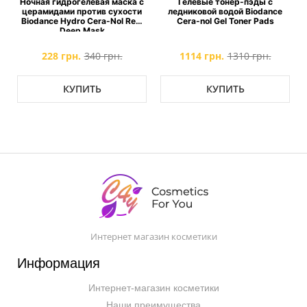
с
Ночная гидрогелевая маска с
Гелевые тонер-пэды с
церамидами против сухости
ледниковой водой Biodance
Biodance Hydro Cera-Nol Real
Cera-nol Gel Toner Pads
Deep Mask
228 грн.
340 грн.
1114 грн.
1310 грн.
КУПИТЬ
КУПИТЬ
Интернет магазин косметики
Информация
Интернет-магазин косметики
Наши преимущества