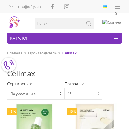
info@c4y.ua
0
КАТАЛОГ
Главная
Производитель
Celimax
Celimax
Сортировка:
Показать:
-18 %
-16 %