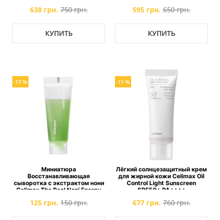
638 грн.
750 грн.
595 грн.
650 грн.
КУПИТЬ
КУПИТЬ
-17 %
-11 %
Миниатюра
Лёгкий солнцезащитный крем
Восстанавливающая
для жирной кожи Celimax Oil
сыворотка с экстрактом нони
Control Light Sunscreen
Celimax The Real Noni Energy
SPF50+ PA++++
Ampoule MINI
125 грн.
150 грн.
677 грн.
760 грн.