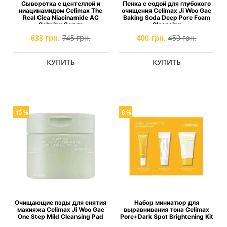
Сыворотка с центеллой и
Пенка с содой для глубокого
ниацинамидом Celimax The
очищения Celimax Ji Woo Gae
Real Cica Niacinamide AC
Baking Soda Deep Pore Foam
Calming Serum
Cleansing
633 грн.
745 грн.
400 грн.
450 грн.
КУПИТЬ
КУПИТЬ
-15 %
-8 %
Очищающие пэды для снятия
Набор миниатюр для
макияжа Celimax Ji Woo Gae
выравнивания тона Celimax
One Step Mild Cleansing Pad
Pore+Dark Spot Brightening Kit