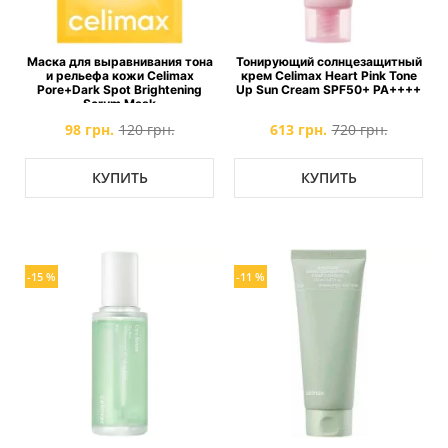
Маска для выравнивания тона
Тонирующий солнцезащитный
и рельефа кожи Celimax
крем Celimax Heart Pink Tone
Pore+Dark Spot Brightening
Up Sun Cream SPF50+ PA++++
Serum Mask
98 грн.
120 грн.
613 грн.
720 грн.
КУПИТЬ
КУПИТЬ
-15 %
-11 %