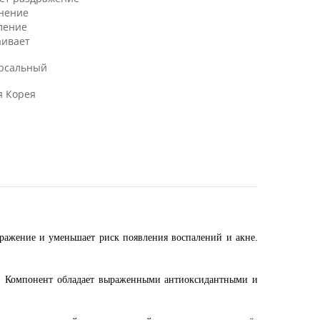
нение
ление
аивает
рсальный
 Корея
дражение и уменьшает риск появления воспалений и акне.
 Компонент обладает выраженными антиоксидантными и