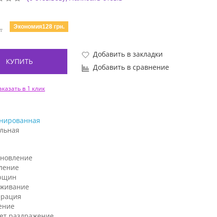
Экономия128 грн.
.
Добавить в закладки
КУПИТЬ
Добавить в сравнение
аказать в 1 клик
нированная
льная
ановление
ление
рщин
аживание
ерация
ение
ет раздражение