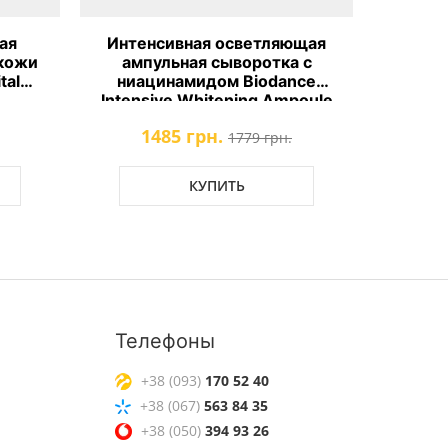
ая
Интенсивная осветляющая
Кре
 кожи
ампульная сыворотка с
сужен
tal
ниацинамидом Biodance
Tight
Intensive Whitening Ampoule
1485 грн.
1
1779 грн.
КУПИТЬ
Телефоны
+38 (093)
170 52 40
+38 (067)
563 84 35
+38 (050)
394 93 26