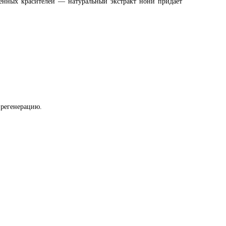
твенных красителей — натуральный экстракт нони придаёт
 регенерацию.